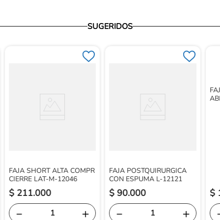
SUGERIDOS
FA
AB
FAJA SHORT ALTA COMPR
FAJA POSTQUIRURGICA
CIERRE LAT-M-12046
CON ESPUMA L-12121
$
211
.
000
$
90
.
000
$
－
＋
－
＋