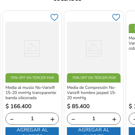
Me
Var
co
70% OFF EN TERCER PAR
70% OFF EN TERCER PAR
Media al muslo No-Varix®
Media de Compresión No-
15-20 mmHg transparente
Varix® hombre jasped 15-
banda siliconada
20 mmHg
$
166
.
400
$
85
.
400
$
－
＋
－
＋
AGREGAR AL
AGREGAR AL