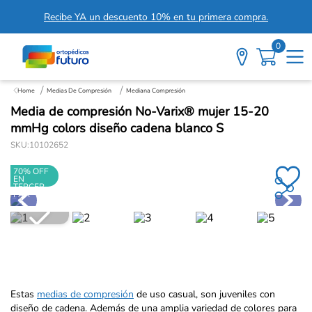
Recibe YA un descuento 10% en tu primera compra.
0
Medias De Compresión
Mediana Compresión
Media de compresión No-Varix® mujer 15-20
mmHg colors diseño cadena blanco S
SKU
:
10102652
70% OFF
EN
TERCER
PAR
Estas
medias de compresión
de uso casual, son juveniles con
diseño de cadena. Además de una amplia variedad de colores para