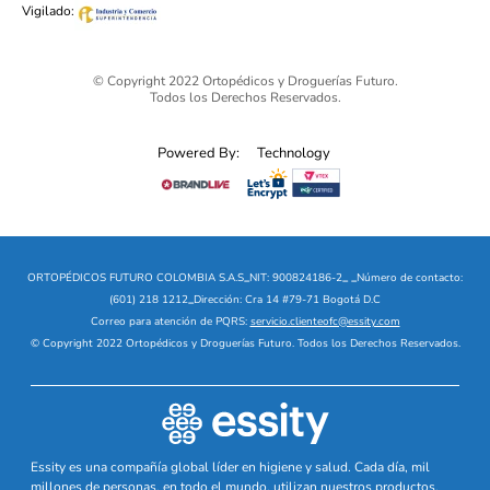
Vigilado:
© Copyright 2022 Ortopédicos y Droguerías Futuro.
Todos los Derechos Reservados.
Powered By:
Technology
ORTOPÉDICOS FUTURO COLOMBIA S.A.S
_
NIT: 900824186-2
_
_
Número de contacto:
(601) 218 1212
_
Dirección: Cra 14 #79-71 Bogotá D.C
Correo para atención de PQRS:
servicio.clienteofc@essity.com
© Copyright 2022 Ortopédicos y Droguerías Futuro. Todos los Derechos Reservados.
Essity es una compañía global líder en higiene y salud. Cada día, mil
millones de personas, en todo el mundo, utilizan nuestros productos,