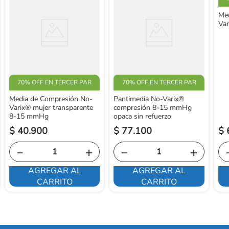
Me
Va
70% OFF EN TERCER PAR
70% OFF EN TERCER PAR
Media de Compresión No-
Pantimedia No-Varix®
Varix® mujer transparente
compresión 8-15 mmHg
8-15 mmHg
opaca sin refuerzo
$
40
.
900
$
77
.
100
$
－
＋
－
＋
AGREGAR AL
AGREGAR AL
CARRITO
CARRITO