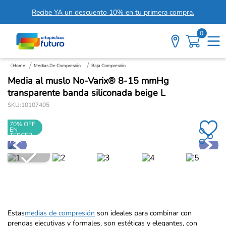
Recibe YA un descuento 10% en tu primera compra.
0
Medias De Compresión
Baja Compresión
Media al muslo No-Varix® 8-15 mmHg
transparente banda siliconada beige L
SKU
:
10107405
70% OFF
EN
TERCER
PAR
Estas
medias de compresión
son ideales para combinar con
prendas ejecutivas y formales, son estéticas y elegantes, con