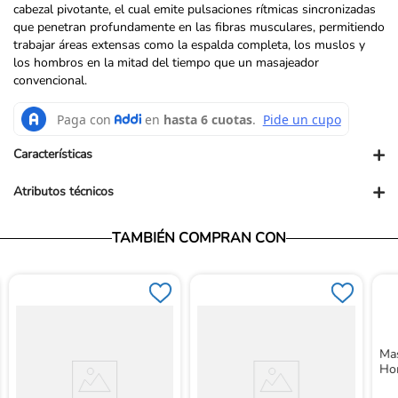
cabezal pivotante, el cual emite pulsaciones rítmicas sincronizadas
que penetran profundamente en las fibras musculares, permitiendo
trabajar áreas extensas como la espalda completa, los muslos y
los hombros en la mitad del tiempo que un masajeador
convencional.
+
Características
+
Atributos técnicos
Vendedor: Ortopédicos Futuro
TAMBIÉN COMPRAN CON
Garantía: Para conocer nuestra políticas de garantía, ingresa al
siguiente link: https://www.ortopedicosfuturo.com/cambios-y-
garantias
Términos y Condiciones: Para conocer nuestros términos y
condiciones, ingresa al siguiente link:
https://www.ortopedicosfuturo.com/terminos-y-condiciones
Devoluciones: Para conocer nuestra políticas de devoluciones,
Mas
ingresa al siguiente link:
Ho
https://www.ortopedicosfuturo.com/reversion-de-pago