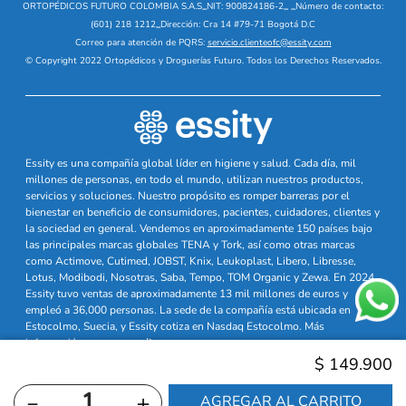
ORTOPÉDICOS FUTURO COLOMBIA S.A.S
_
NIT: 900824186-2
_
_
Número de contacto:
(601) 218 1212
_
Dirección: Cra 14 #79-71 Bogotá D.C
Correo para atención de PQRS:
servicio.clienteofc@essity.com
© Copyright 2022 Ortopédicos y Droguerías Futuro. Todos los Derechos Reservados.
Essity es una compañía global líder en higiene y salud. Cada día, mil
millones de personas, en todo el mundo, utilizan nuestros productos,
servicios y soluciones. Nuestro propósito es romper barreras por el
bienestar en beneficio de consumidores, pacientes, cuidadores, clientes y
la sociedad en general. Vendemos en aproximadamente 150 países bajo
las principales marcas globales TENA y Tork, así como otras marcas
como Actimove, Cutimed, JOBST, Knix, Leukoplast, Libero, Libresse,
Lotus, Modibodi, Nosotras, Saba, Tempo, TOM Organic y Zewa. En 2024,
Essity tuvo ventas de aproximadamente 13 mil millones de euros y
empleó a 36,000 personas. La sede de la compañía está ubicada en
Estocolmo, Suecia, y Essity cotiza en Nasdaq Estocolmo. Más
información en
www.essity.com
$
149
.
900
－
＋
AGREGAR AL CARRITO