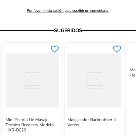
Por favor, inicia sesión para escribir un comentario.
SUGERIDOS
Mas
Ho
Mini Pistola De Masaje
Masajeador Backnobber Ii
Térmico Recovery Modelo
Varios
HXR-B029