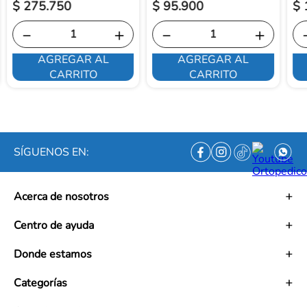
$
275
.
750
$
95
.
900
$
－
＋
－
＋
AGREGAR AL
AGREGAR AL
CARRITO
CARRITO
SÍGUENOS EN:
Acerca de nosotros
Historia
Centro de ayuda
Misión
Visión
Términos y condiciones
Donde estamos
Trabaja con nosotros
Políticas de tratamiento de datos personales
Convenios
Políticas de envío
Mapa de tiendas
Categorías
Ética empresarial
PQRS y Garantías
Contacto
Preguntas frecuentes
Medias de Compresión