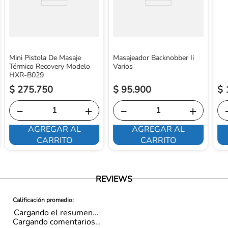
Mini Pistola De Masaje
Masajeador Backnobber Ii
Térmico Recovery Modelo
Varios
HXR-B029
$
275
.
750
$
95
.
900
$
－
＋
－
＋
AGREGAR AL
AGREGAR AL
CARRITO
CARRITO
REVIEWS
Cargando el resumen…
Cargando comentarios…