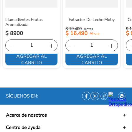
Llamadientes Frutas
Extractor De Leche Moby
Co
Aromatizada
$
19
.
400
$
1
$
8900
$
16
.
490
$
－
＋
－
＋
AGREGAR AL
AGREGAR AL
CARRITO
CARRITO
SÍGUENOS EN:
Acerca de nosotros
Historia
Centro de ayuda
Misión