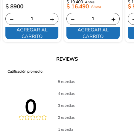
$
19
.
400
$
1
$
8900
$
16
.
490
$
－
＋
－
＋
AGREGAR AL
AGREGAR AL
CARRITO
CARRITO
REVIEWS
5 estrellas
4 estrellas
0 
3 estrellas
2 estrellas
lificación 
1 estrella