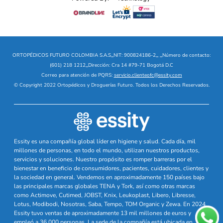
ORTOPÉDICOS FUTURO COLOMBIA S.A.S
_
NIT: 900824186-2
_
_
Número de contacto:
(601) 218 1212
_
Dirección: Cra 14 #79-71 Bogotá D.C
Correo para atención de PQRS:
servicio.clienteofc@essity.com
© Copyright 2022 Ortopédicos y Droguerías Futuro. Todos los Derechos Reservados.
Essity es una compañía global líder en higiene y salud. Cada día, mil
millones de personas, en todo el mundo, utilizan nuestros productos,
servicios y soluciones. Nuestro propósito es romper barreras por el
bienestar en beneficio de consumidores, pacientes, cuidadores, clientes y
la sociedad en general. Vendemos en aproximadamente 150 países bajo
las principales marcas globales TENA y Tork, así como otras marcas
como Actimove, Cutimed, JOBST, Knix, Leukoplast, Libero, Libresse,
Lotus, Modibodi, Nosotras, Saba, Tempo, TOM Organic y Zewa. En 2024,
Essity tuvo ventas de aproximadamente 13 mil millones de euros y
empleó a 36,000 personas. La sede de la compañía está ubicada en