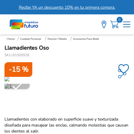
Recibe YA un descuento 10% en tu primera compra.
0
Cuidado Personal
Mamás Y Bebés
Accesorios Para Bebé
Llamadientes Oso
SKU
:
81000928
-
15 %
Llamadientes con elaborado en superficie suave y texturizada
diseñada para masajear las encías, calmando molestias que causan
los dientes al salir.