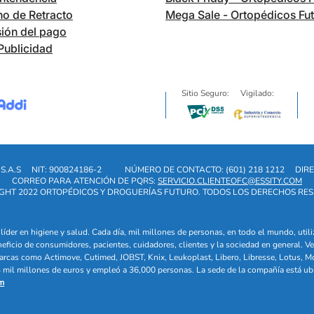
o de Retracto
Mega Sale - Ortopédicos Fu
ión del pago
Publicidad
Sitio Seguro:
Vigilado:
S.A.S
NIT: 900824186-2
NÚMERO DE CONTACTO: (601) 218 1212
DIRE
CORREO PARA ATENCIÓN DE PQRS:
SERVICIO.CLIENTEOFC@ESSITY.COM
GHT 2022 ORTOPÉDICOS Y DROGUERÍAS FUTURO. TODOS LOS DERECHOS RE
líder en higiene y salud. Cada día, mil millones de personas, en todo el mundo, uti
eneficio de consumidores, pacientes, cuidadores, clientes y la sociedad en general
arcas como Actimove, Cutimed, JOBST, Knix, Leukoplast, Libero, Libresse, Lotus, M
mil millones de euros y empleó a 36,000 personas. La sede de la compañía está ub
m