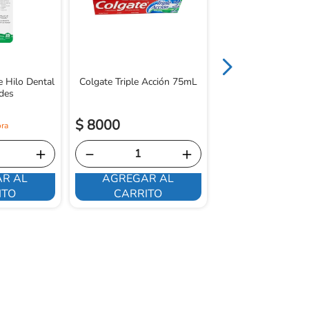
 Hilo Dental
Colgate Triple Acción 75mL
des
$
15
.
800
$
8000
$
13
.
430
＋
－
＋
－
R AL
AGREGAR AL
AGREGAR 
ITO
CARRITO
CARRITO