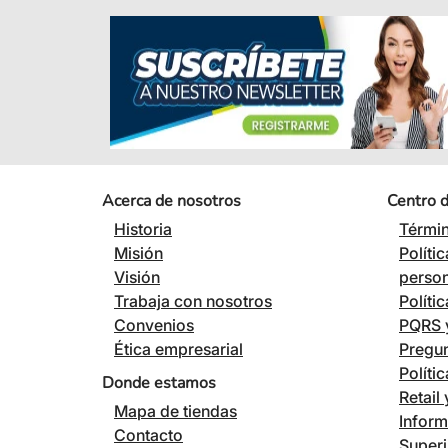
Acerca de nosotros
Centro 
Historia
Términ
Misión
Políti
Visión
perso
Trabaja con nosotros
Políti
Convenios
PQRS y
Ética empresarial
Pregun
Políti
Donde estamos
Retail
Mapa de tiendas
Inform
Contacto
Superi