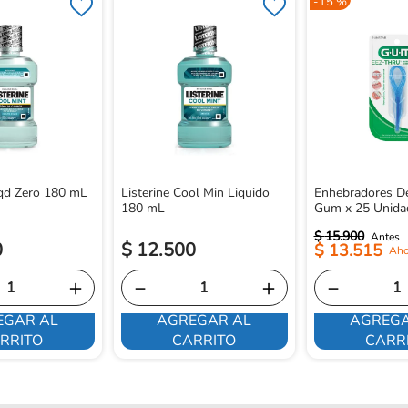
-
15 %
iqd Zero 180 mL
Listerine Cool Min Liquido
Enhebradores De
180 mL
Gum x 25 Unida
$
15
.
900
0
$
12
.
500
$
13
.
515
＋
－
＋
－
EGAR AL
AGREGAR AL
AGREGA
RRITO
CARRITO
CARR