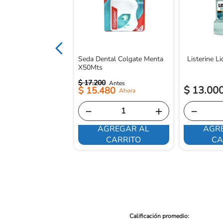
Seda Dental Colgate Menta
Listerine L
X50Mts
$
17
.
200
$
13
.
00
$
15
.
480
－
＋
－
AGREGAR AL
AGR
E INTERESA
CARRITO
CA