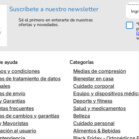
Ingre
Suscríbete a nuestro newsletter
tu
corre
Sé el primero en enterarte de nuestras
*
ofertas y novedades.
p
D
w
de ayuda
Categorías
os y condiciones
Medias de compresión
cas de tratamiento de datos
Bienestar en casa
nales
Cuidado corporal
cas de envío
Equipo y dispositivos médi
 Garantías
Deporte y fitness
tas frecuentes
Salud y medicamentos
cas de cambios y garantías
Belleza
 y Mayoristas
Cuidado personal
ación al usuario
Alimentos & Bebidas
ntendencia
Black Friday - Ortopédicos 