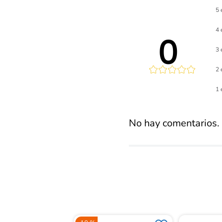
5 
4 
0 
3 
2 
Calificaci
1 
promed
No hay comentarios.