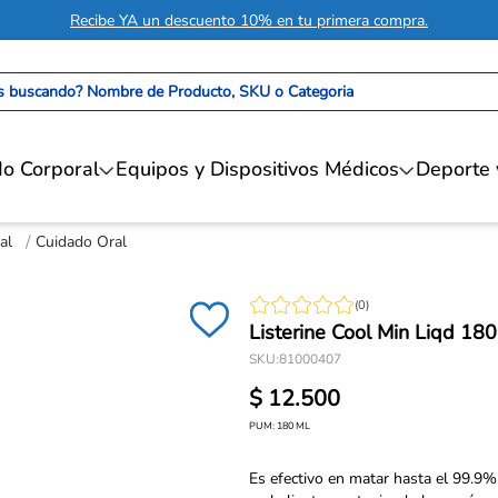
Recibe YA un descuento 10% en tu primera compra.
 buscando? Nombre de Producto, SKU o Categoria
o Corporal
Equipos y Dispositivos Médicos
Deporte 
al
Cuidado Oral
(
0
)
Listerine Cool Min Liqd 180
SKU
:
81000407
$
12
.
500
PUM:
180
ML
Es efectivo en matar hasta el 99.9%