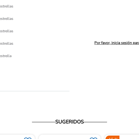
estrellas
estrellas
estrellas
Por favor, inicia sesión par
estrellas
ón 
estrella
io
SUGERIDOS