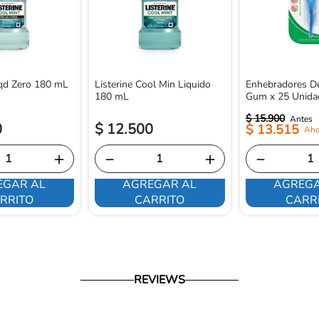
iqd Zero 180 mL
Listerine Cool Min Liquido
Enhebradores De
180 mL
Gum x 25 Unida
$
15
.
900
0
$
12
.
500
$
13
.
515
＋
－
＋
－
EGAR AL
AGREGAR AL
AGREGA
RRITO
CARRITO
CARR
REVIEWS