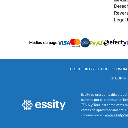
Derech
Revers
Legal 
Medios de pago
ORTOPÉDICOS FUTURO COLOMBIA 
© COPYRI
Essity es una compañía global 
barreras por el bienestar en b
TENA y Tork, así como otras m
ventas de aproximadamente 13 
información en
www.essity.co