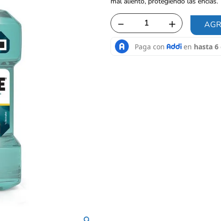
mal aliento, protegiendo las encías.
－
＋
AGR