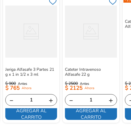
-
15
Cat
Alf
Jeriga Alfasafe 3 Partes 21
Cateter Intravenoso
g x 1 in 1/2 x 3 ml
Alfasafe 22 g
$
900
$
2500
$
2
$
765
$
2125
$
－
＋
－
＋
AGREGAR AL
AGREGAR AL
CARRITO
CARRITO