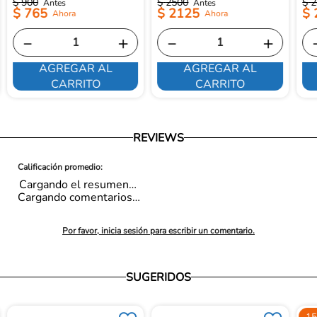
$
900
$
2500
$
2
$
765
$
2125
$
－
＋
－
＋
AGREGAR AL
AGREGAR AL
CARRITO
CARRITO
REVIEWS
Cargando el resumen…
Cargando comentarios…
Por favor, inicia sesión para escribir un comentario.
SUGERIDOS