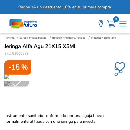
Recibe YA un descuento 10% en tu primera compra.
0
Salud Y Medicamentos
Botiquín Y Primeros Auxilios
Material Hospitalario
Jeringa Alfa Agu 21X15 X5Ml
SKU
:
81000839
-
15 %
Instrumento sanitario conformado por una aguja hueca
normalmente utilizada con una jeringa para inyectar