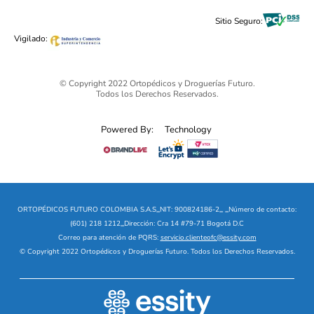
Black Friday 2025 - Ortopédicos Futuro
Sitio Seguro:
Ofertas mega sale
Vigilado:
© Copyright 2022 Ortopédicos y Droguerías Futuro.
Todos los Derechos Reservados.
Powered By:
Technology
ORTOPÉDICOS FUTURO COLOMBIA S.A.S
_
NIT: 900824186-2
_
_
Número de contacto:
(601) 218 1212
_
Dirección: Cra 14 #79-71 Bogotá D.C
Correo para atención de PQRS:
servicio.clienteofc@essity.com
© Copyright 2022 Ortopédicos y Droguerías Futuro. Todos los Derechos Reservados.