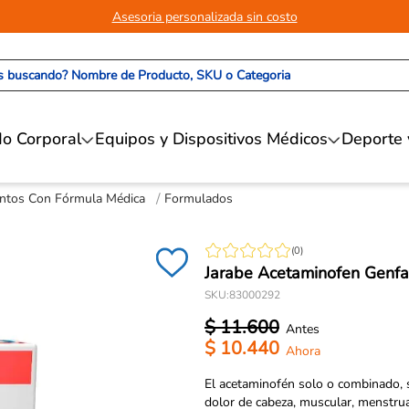
Asesoria personalizada sin costo
 buscando? Nombre de Producto, SKU o Categoria
o Corporal
Equipos y Dispositivos Médicos
Deporte 
ntos Con Fórmula Médica
Formulados
(
0
)
Jarabe Acetaminofen Genfa
SKU
:
83000292
$
11
.
600
$
10
.
440
El acetaminofén solo o combinado, se 
dolor de cabeza, muscular, menstrua