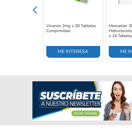
Visanne 2mg x 28 Tabletas
Irbesartan 
Comprimidas
Hidroclorot
x 14 Tableta
E INTERESA
ME INTERESA
ME I