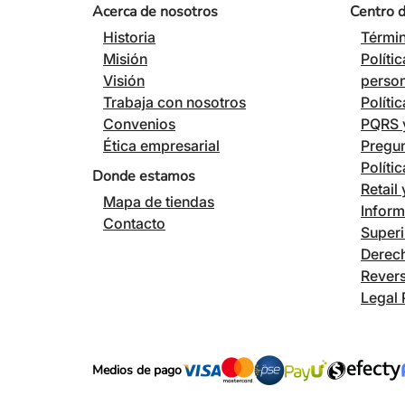
Acerca de nosotros
Centro 
Historia
Términ
Misión
Políti
Visión
perso
Trabaja con nosotros
Políti
Convenios
PQRS y
Ética empresarial
Pregun
Políti
Donde estamos
Retail
Mapa de tiendas
Inform
Contacto
Superi
Derech
Revers
Legal 
Medios de pago