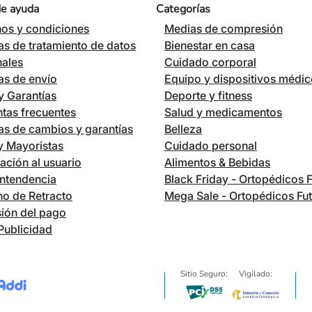
de ayuda
Categorías
os y condiciones
Medias de compresión
cas de tratamiento de datos
Bienestar en casa
nales
Cuidado corporal
cas de envío
Equipo y dispositivos médi
 Garantías
Deporte y fitness
tas frecuentes
Salud y medicamentos
cas de cambios y garantías
Belleza
 y Mayoristas
Cuidado personal
ación al usuario
Alimentos & Bebidas
ntendencia
Black Friday - Ortopédicos 
o de Retracto
Mega Sale - Ortopédicos Fu
ión del pago
Publicidad
Sitio Seguro:
Vigilado: