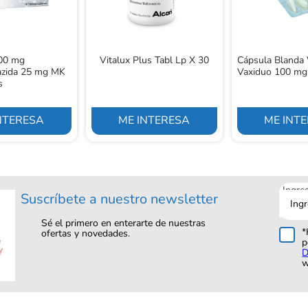
300 mg
Vitalux Plus Tabl Lp X 30
Cápsula Blanda 
iazida 25 mg MK
Vaxiduo 100 mg
s
NTERESA
ME INTERESA
ME INT
Ingre
Suscríbete a nuestro newsletter
tu
corre
Sé el primero en enterarte de nuestras
*
ofertas y novedades.
p
D
w