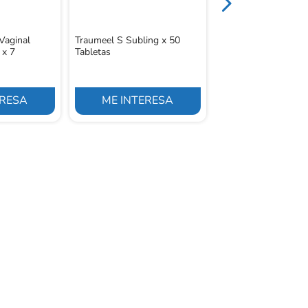
Vaginal
Traumeel S Subling x 50
 x 7
Tabletas
ERESA
ME INTERESA
ME INTERE