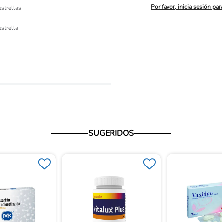
Por favor, inicia sesión par
estrellas
ón 
estrella
io
SUGERIDOS