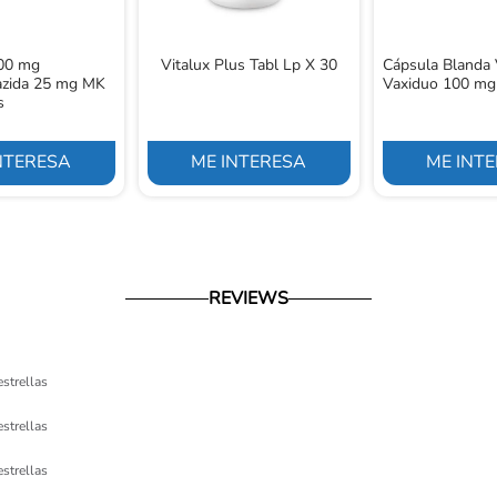
300 mg
Vitalux Plus Tabl Lp X 30
Cápsula Blanda 
iazida 25 mg MK
Vaxiduo 100 mg
s
NTERESA
ME INTERESA
ME INT
REVIEWS
estrellas
estrellas
estrellas