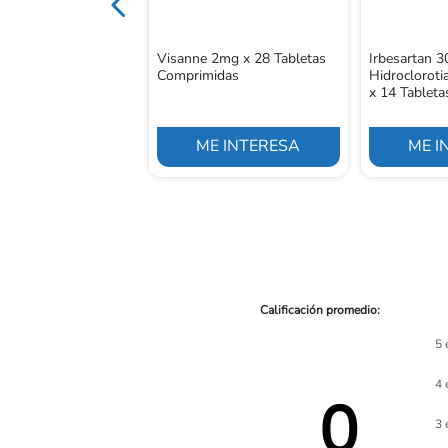
Visanne 2mg x 28 Tabletas
Irbesartan 
Comprimidas
Hidroclorot
x 14 Tableta
E INTERESA
ME INTERESA
ME I
5 
4 
0 
3 