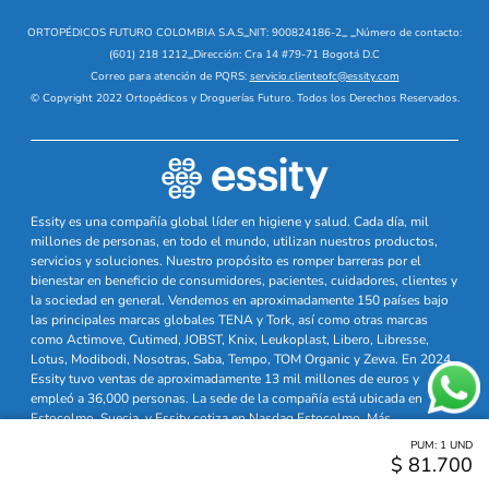
ORTOPÉDICOS FUTURO COLOMBIA S.A.S
_
NIT: 900824186-2
_
_
Número de contacto:
(601) 218 1212
_
Dirección: Cra 14 #79-71 Bogotá D.C
Correo para atención de PQRS:
servicio.clienteofc@essity.com
© Copyright 2022 Ortopédicos y Droguerías Futuro. Todos los Derechos Reservados.
Essity es una compañía global líder en higiene y salud. Cada día, mil
millones de personas, en todo el mundo, utilizan nuestros productos,
servicios y soluciones. Nuestro propósito es romper barreras por el
bienestar en beneficio de consumidores, pacientes, cuidadores, clientes y
la sociedad en general. Vendemos en aproximadamente 150 países bajo
las principales marcas globales TENA y Tork, así como otras marcas
como Actimove, Cutimed, JOBST, Knix, Leukoplast, Libero, Libresse,
Lotus, Modibodi, Nosotras, Saba, Tempo, TOM Organic y Zewa. En 2024,
Essity tuvo ventas de aproximadamente 13 mil millones de euros y
empleó a 36,000 personas. La sede de la compañía está ubicada en
Estocolmo, Suecia, y Essity cotiza en Nasdaq Estocolmo. Más
información en
www.essity.com
PUM:
1
UND
$
81
.
700