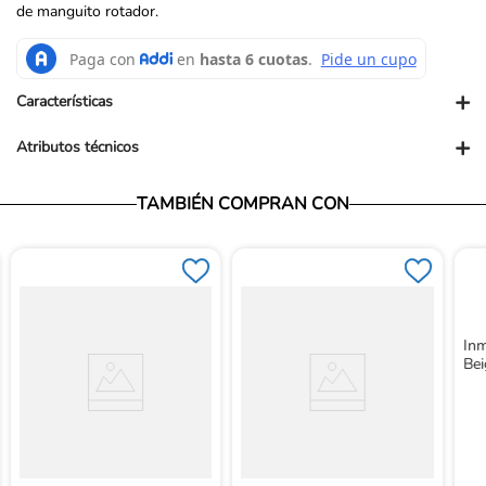
de manguito rotador.
+
Características
+
Atributos técnicos
Presentación PUM: UND
TAMBIÉN COMPRAN CON
Inm
Bei