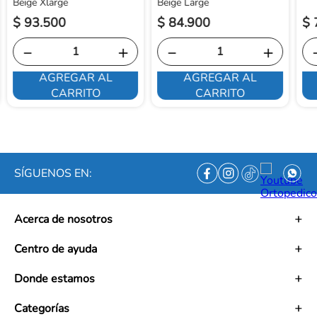
Beige Xlarge
Beige Large
$
93
.
500
$
84
.
900
$
－
＋
－
＋
AGREGAR AL
AGREGAR AL
CARRITO
CARRITO
SÍGUENOS EN:
Acerca de nosotros
Historia
Centro de ayuda
Misión
Visión
Términos y condiciones
Donde estamos
Trabaja con nosotros
Políticas de tratamiento de datos personales
Convenios
Políticas de envío
Mapa de tiendas
Categorías
Ética empresarial
PQRS y Garantías
Contacto