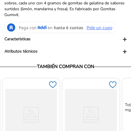
sobres, cada uno con 4 gramos de gomitas de gelatina de sabores
surtidos (limón, mandarina y fresa). Es fabricado por Gomitas
Gumivit.
+
Características
+
Atributos técnicos
Vendedor: Ortopédicos Futuro
TAMBIÉN COMPRAN CON
Garantía: Para conocer nuestra políticas de garantía, ingresa al
siguiente link: https://www.ortopedicosfuturo.com/cambios-y-
garantias
Términos y Condiciones: Para conocer nuestros términos y
condiciones, ingresa al siguiente link:
https://www.ortopedicosfuturo.com/terminos-y-condiciones
Devoluciones: Para conocer nuestra políticas de devoluciones,
Tob
ingresa al siguiente link:
mg 
https://www.ortopedicosfuturo.com/reversion-de-pago