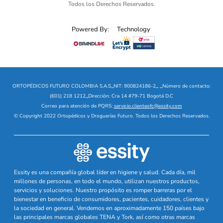
Todos los Derechos Reservados.
Powered By:
Technology
ORTOPÉDICOS FUTURO COLOMBIA S.A.S
_
NIT: 900824186-2
_
_
Número de contacto:
(601) 218 1212
_
Dirección: Cra 14 #79-71 Bogotá D.C
Correo para atención de PQRS:
servicio.clienteofc@essity.com
© Copyright 2022 Ortopédicos y Droguerías Futuro. Todos los Derechos Reservados.
Essity es una compañía global líder en higiene y salud. Cada día, mil
millones de personas, en todo el mundo, utilizan nuestros productos,
servicios y soluciones. Nuestro propósito es romper barreras por el
bienestar en beneficio de consumidores, pacientes, cuidadores, clientes y
la sociedad en general. Vendemos en aproximadamente 150 países bajo
las principales marcas globales TENA y Tork, así como otras marcas