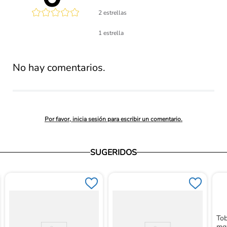
2 estrellas
lificación 
1 estrella
promedio
No hay comentarios.
Por favor, inicia sesión para escribir un comentario.
SUGERIDOS
Tob
mg 