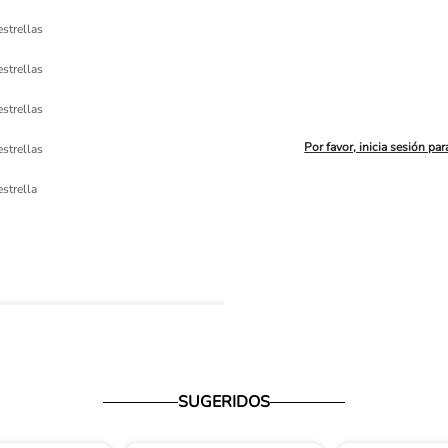
estrellas
estrellas
estrellas
Por favor, inicia sesión par
estrellas
ón 
estrella
io
SUGERIDOS