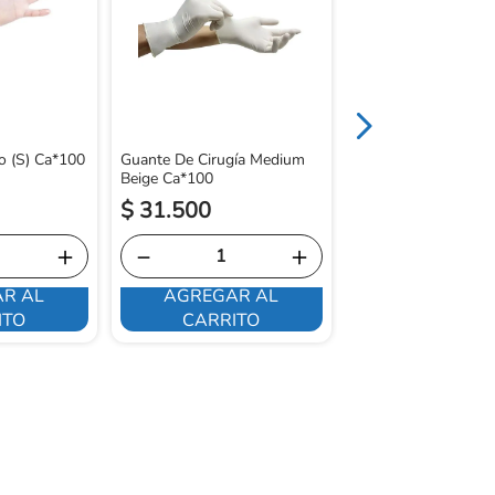
Guante De Cirugía L
Beige Ca*100
o (S) Ca*100
Guante De Cirugía Medium
Beige Ca*100
$
31
.
500
$
31
.
500
＋
－
＋
－
R AL
AGREGAR AL
AGREGAR 
ITO
CARRITO
CARRITO