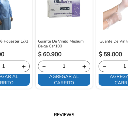
 Poliéster L/Xl
Guante De Vinilo Medium
Guante De Vinil
Beige Ca*100
00
$
60
.
900
$
59
.
000
＋
－
＋
－
EGAR AL
AGREGAR AL
AGREGA
RRITO
CARRITO
CARR
REVIEWS