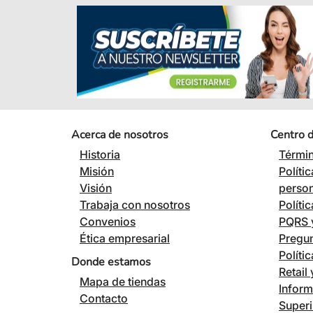
Acerca de nosotros
Centro 
Historia
Términ
Misión
Políti
Visión
perso
Trabaja con nosotros
Políti
Convenios
PQRS y
Ética empresarial
Pregun
Políti
Donde estamos
Retail
Mapa de tiendas
Inform
Contacto
Superi