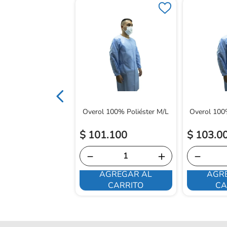
irugia Alfa 8 1/2
Overol 100% Poliéster M/L
Overol 100%
$
101
.
100
$
103
.
0
－
＋
－
AGREGAR AL
AGR
E INTERESA
CARRITO
CA