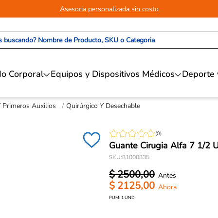
Asesoria personalizada sin costo
 buscando? Nombre de Producto, SKU o Categoria
o Corporal
Equipos y Dispositivos Médicos
Deporte 
Y Primeros Auxilios
Quirúrgico Y Desechable
(
0
)
Guante Cirugia Alfa 7 1/2 
SKU
:
81000835
$
2500
,
00
$
2125
,
00
PUM:
1
UND