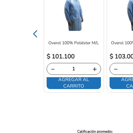
irugia Alfa 8 1/2
Overol 100% Poliéster M/L
Overol 100%
$
101
.
100
$
103
.
0
－
＋
－
AGREGAR AL
AGR
E INTERESA
CARRITO
CA