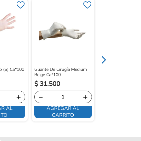
Guante De Cirugía L
Beige Ca*100
o (S) Ca*100
Guante De Cirugía Medium
Beige Ca*100
$
31
.
500
$
31
.
500
＋
－
＋
－
R AL
AGREGAR AL
AGREGAR 
ITO
CARRITO
CARRITO