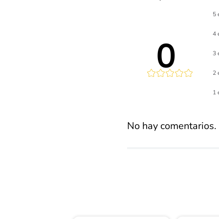
5 
4 
0 
3 
2 
Calificaci
1 
promed
No hay comentarios.