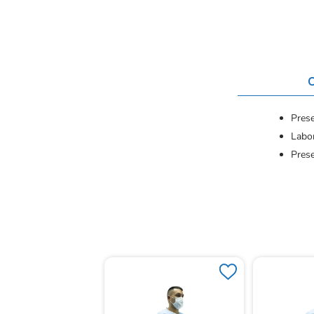
C
Prese
Labo
Pres