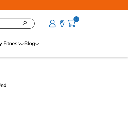
0
y Fitness
Blog
Und