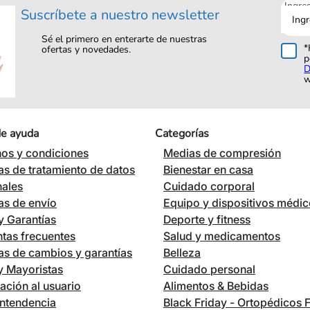
Ingre
Suscríbete a nuestro newsletter
tu
corre
Sé el primero en enterarte de nuestras
*
ofertas y novedades.
p
D
w
de ayuda
Categorías
os y condiciones
Medias de compresión
cas de tratamiento de datos
Bienestar en casa
nales
Cuidado corporal
cas de envío
Equipo y dispositivos médi
 Garantías
Deporte y fitness
tas frecuentes
Salud y medicamentos
cas de cambios y garantías
Belleza
 y Mayoristas
Cuidado personal
ación al usuario
Alimentos & Bebidas
ntendencia
Black Friday - Ortopédicos 