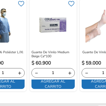
 Poliéster L/Xl
Guante De Vinilo Medium
Guante De Vinil
Beige Ca*100
00
$
60
.
900
$
59
.
000
＋
－
＋
－
EGAR AL
AGREGAR AL
AGREGA
RRITO
CARRITO
CARR