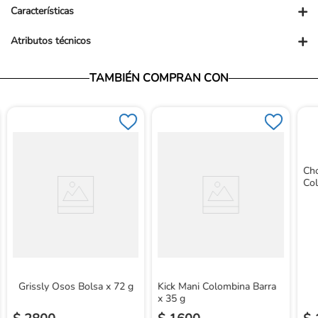
+
Características
+
Atributos técnicos
TAMBIÉN COMPRAN CON
Cho
Col
Grissly Osos Bolsa x 72 g
Kick Mani Colombina Barra
x 35 g