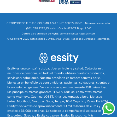
ORTOPÉDICOS FUTURO COLOMBIA S.A.S
_
NIT: 900824186-2
_
_
Número de contacto:
(601) 218 1212
_
Dirección: Cra 14 #79-71 Bogotá D.C
Correo para atención de PQRS:
servicio.clienteofc@essity.com
© Copyright 2022 Ortopédicos y Droguerías Futuro. Todos los Derechos Reservados.
Essity es una compañía global líder en higiene y salud. Cada día, mil
millones de personas, en todo el mundo, utilizan nuestros productos,
servicios y soluciones. Nuestro propósito es romper barreras por el
bienestar en beneficio de consumidores, pacientes, cuidadores, clientes y
la sociedad en general. Vendemos en aproximadamente 150 países bajo
las principales marcas globales TENA y Tork, así como otras marcas
como Actimove, Cutimed, JOBST, Knix, Leukoplast, Libero, Libresse,
Lotus, Modibodi, Nosotras, Saba, Tempo, TOM Organic y Zewa. En 2024,
Essity tuvo ventas de aproximadamente 13 mil millones de euros y
empleó a 36,000 personas. La sede de la compañía está ubicada en
Estocolmo, Suecia, y Essity cotiza en Nasdaq Estocolmo. Más