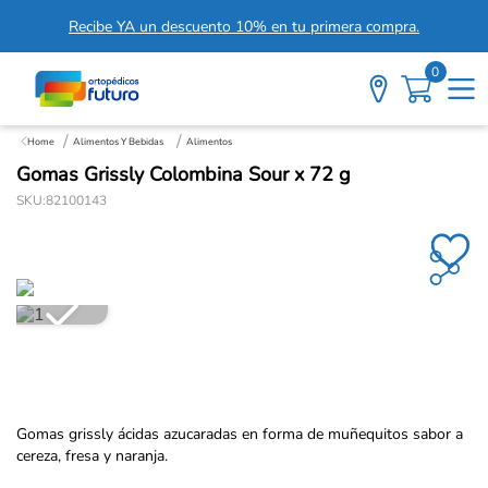
Recibe YA un descuento 10% en tu primera compra.
0
Alimentos Y Bebidas
Alimentos
Gomas Grissly Colombina Sour x 72 g
SKU
:
82100143
Gomas grissly ácidas azucaradas en forma de muñequitos sabor a
cereza, fresa y naranja.