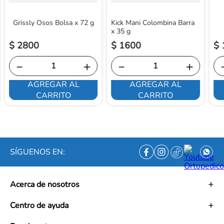
Grissly Osos Bolsa x 72 g
Kick Mani Colombina Barra
x 35 g
$
2800
$
1600
$
－
＋
－
＋
AGREGAR AL
AGREGAR AL
CARRITO
CARRITO
SÍGUENOS EN:
Acerca de nosotros
Historia
Centro de ayuda
Misión
Visión
Términos y condiciones