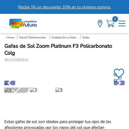
Recibe YA un descuento 10% en tu primera compra.
0
Salud Y Medicamentos
Cuidado De La Visión
Gafas
Gafas de Sol Zoom Platinum F3 Policarbonato
Colg
SKU
:
21690314
Estas gafas de sol son ideales para proteger tus ojos de las
afecciones provocadas por los rayos del sol que afectan