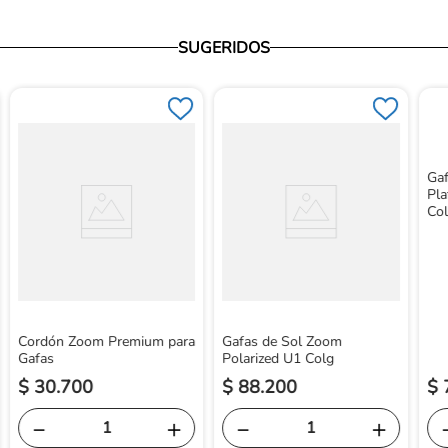
SUGERIDOS
Ga
Pla
Co
Cordón Zoom Premium para
Gafas de Sol Zoom
Gafas
Polarized U1 Colg
$
30
.
700
$
88
.
200
$
－
＋
－
＋