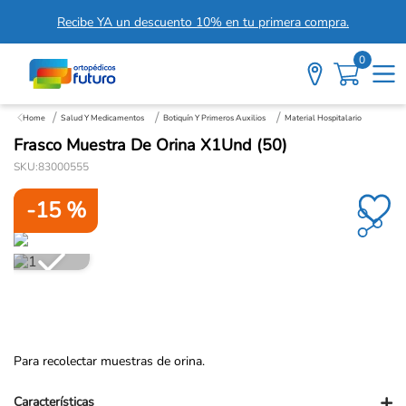
Recibe YA un descuento 10% en tu primera compra.
0
Salud Y Medicamentos
Botiquín Y Primeros Auxilios
Material Hospitalario
Frasco Muestra De Orina X1Und (50)
SKU
:
83000555
-
15 %
Para recolectar muestras de orina.
+
Características