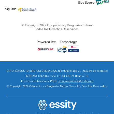
Sitio Seguro:
Ofertas mega sale
Vigilado:
© Copyright 2022 Ortopédicos y Droguerías Futuro.
Todos los Derechos Reservados.
Powered By:
Technology
ORTOPÉDICOS FUTURO COLOMBIA S.A.S
_
NIT: 900824186-2
_
_
Número de contacto:
(601) 218 1212
_
Dirección: Cra 14 #79-71 Bogotá D.C
Correo para atención de PQRS:
servicio.clienteofc@essity.com
© Copyright 2022 Ortopédicos y Droguerías Futuro. Todos los Derechos Reservados.