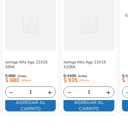
G
Jeringa Alfa Agu 21X15
Jeringa Alfa Agu 21X15
X5Ml
X10Ml
$
800
$
1100
$
1
$
680
$
935
$
－
＋
－
＋
AGREGAR AL
AGREGAR AL
CARRITO
CARRITO