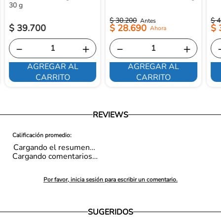
30 g
$
30
.
200
$
4
$
39
.
700
$
28
.
690
$
－
＋
－
＋
AGREGAR AL
AGREGAR AL
CARRITO
CARRITO
REVIEWS
Cargando el resumen…
Cargando comentarios…
Por favor, inicia sesión para escribir un comentario.
SUGERIDOS