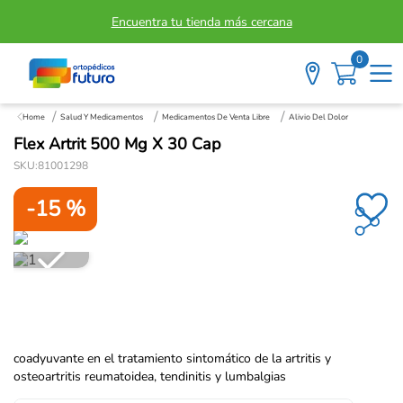
Encuentra tu tienda más cercana
0
Salud Y Medicamentos
Medicamentos De Venta Libre
Alivio Del Dolor
Flex Artrit 500 Mg X 30 Cap
SKU
:
81001298
-
15 %
coadyuvante en el tratamiento sintomático de la artritis y
osteoartritis reumatoidea, tendinitis y lumbalgias