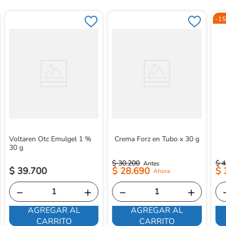
-
15
Voltaren Otc Emulgel 1 %
Crema Forz en Tubo x 30 g
30 g
$
30
.
200
$
4
$
39
.
700
$
28
.
690
$
－
＋
－
＋
AGREGAR AL
AGREGAR AL
CARRITO
CARRITO