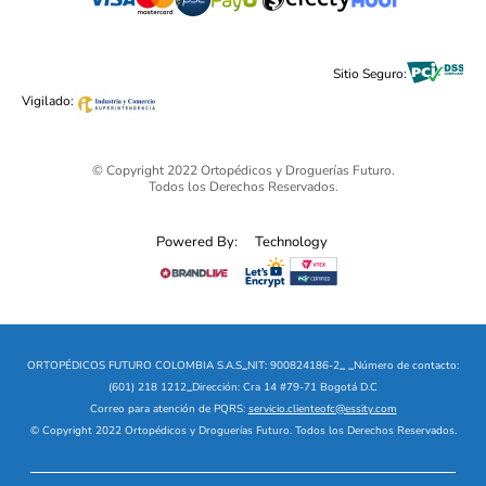
Cuidado Personal
Alimentos & Bebidas
Black Friday 2025 - Ortopédicos Futuro
Sitio Seguro:
Ofertas mega sale
Vigilado:
© Copyright 2022 Ortopédicos y Droguerías Futuro.
Todos los Derechos Reservados.
Powered By:
Technology
ORTOPÉDICOS FUTURO COLOMBIA S.A.S
_
NIT: 900824186-2
_
_
Número de contacto:
(601) 218 1212
_
Dirección: Cra 14 #79-71 Bogotá D.C
Correo para atención de PQRS:
servicio.clienteofc@essity.com
© Copyright 2022 Ortopédicos y Droguerías Futuro. Todos los Derechos Reservados.