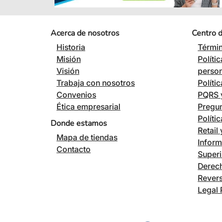
Acerca de nosotros
Centro 
Historia
Términ
Misión
Políti
Visión
perso
Trabaja con nosotros
Políti
Convenios
PQRS y
Ética empresarial
Pregun
Políti
Donde estamos
Retail
Mapa de tiendas
Inform
Contacto
Superi
Derech
Revers
Legal 