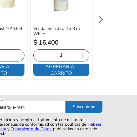
ast 10*4.5M
Venda Inelástica 4 x 3 m
White
$
16
.
400
$
13
.
350
＋
－
＋
－
R AL
AGREGAR AL
AGREGAR 
ITO
CARRITO
CARRITO
sa
Suscribirme
o
He leído y acepto el tratamiento de mis datos
ersonales de conformidad con las políticas de
Habeas
ata
y
Tratamiento de Datos
publicadas en este sitio
eb.