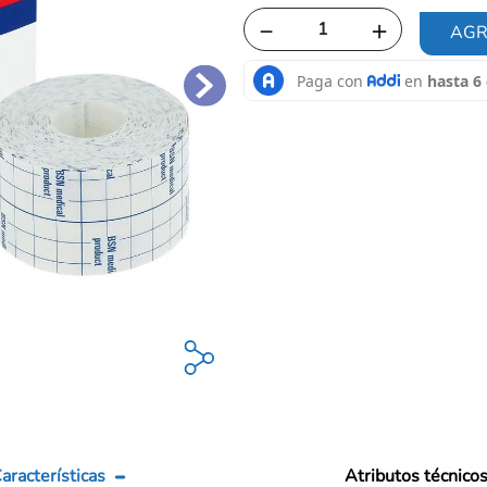
－
＋
AGR
aracterísticas
Atributos técnico