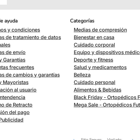
de ayuda
Categorías
os y condiciones
Medias de compresión
cas de tratamiento de datos
Bienestar en casa
nales
Cuidado corporal
cas de envío
Equipo y dispositivos médi
 Garantías
Deporte y fitness
tas frecuentes
Salud y medicamentos
cas de cambios y garantías
Belleza
 y Mayoristas
Cuidado personal
ación al usuario
Alimentos & Bebidas
ntendencia
Black Friday - Ortopédicos 
o de Retracto
Mega Sale - Ortopédicos Fu
ión del pago
Publicidad
Sitio Seguro:
Vigilado: