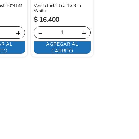
ast 10*4.5M
Venda Inelástica 4 x 3 m
White
$
16
.
400
$
13
.
350
＋
－
＋
－
R AL
AGREGAR AL
AGREGAR 
ITO
CARRITO
CARRITO