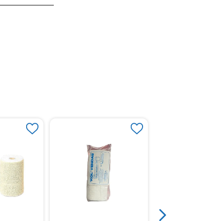
Leukoplast® Profes
Estándar X 100 Uni