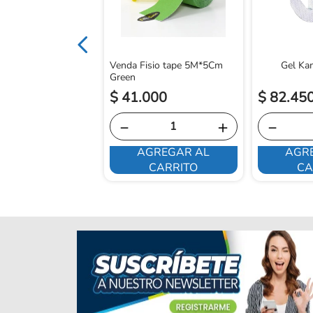
Venda Fisio tape 5M*5Cm
Gel K
Green
0
$
41
.
000
$
82
.
45
＋
－
＋
－
GREGAR AL
AGREGAR AL
AGR
CARRITO
CARRITO
CA