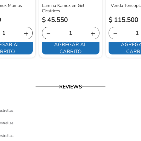
amex Mamas
Lamina Kamex en Gel
Venda Tensopl
Cicatrices
0
$
45
.
550
$
115
.
500
＋
－
＋
－
EGAR AL
AGREGAR AL
AGREGA
RRITO
CARRITO
CARR
REVIEWS
estrellas
estrellas
estrellas