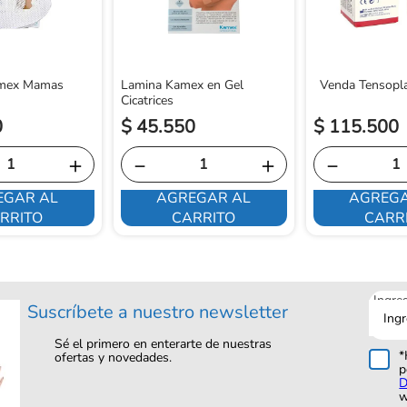
amex Mamas
Lamina Kamex en Gel
Venda Tensopl
Cicatrices
0
$
45
.
550
$
115
.
500
＋
－
＋
－
EGAR AL
AGREGAR AL
AGREGA
RRITO
CARRITO
CARR
Ingre
Suscríbete a nuestro newsletter
tu
corre
Sé el primero en enterarte de nuestras
*
ofertas y novedades.
p
D
w