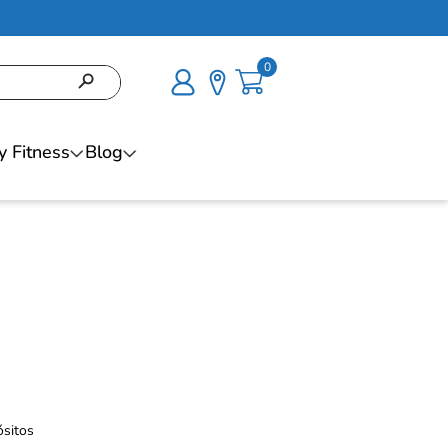
0
y Fitness
Blog
ósitos