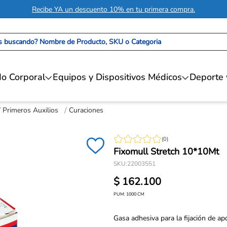
Recibe YA un descuento 10% en tu primera compra.
 buscando? Nombre de Producto, SKU o Categoria
o Corporal
Equipos y Dispositivos Médicos
Deporte 
Y Primeros Auxilios
Curaciones
(
0
)
Fixomull Stretch 10*10Mt
SKU
:
22003551
$
162
.
100
PUM:
1000
CM
Gasa adhesiva para la fijación de ap