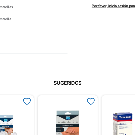
Por favor, inicia sesión par
estrellas
ón 
estrella
io
SUGERIDOS