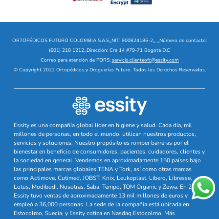
ORTOPÉDICOS FUTURO COLOMBIA S.A.S
_
NIT: 900824186-2
_
_
Número de contacto:
(601) 218 1212
_
Dirección: Cra 14 #79-71 Bogotá D.C
Correo para atención de PQRS:
servicio.clienteofc@essity.com
© Copyright 2022 Ortopédicos y Droguerías Futuro. Todos los Derechos Reservados.
Essity es una compañía global líder en higiene y salud. Cada día, mil
millones de personas, en todo el mundo, utilizan nuestros productos,
servicios y soluciones. Nuestro propósito es romper barreras por el
bienestar en beneficio de consumidores, pacientes, cuidadores, clientes y
la sociedad en general. Vendemos en aproximadamente 150 países bajo
las principales marcas globales TENA y Tork, así como otras marcas
como Actimove, Cutimed, JOBST, Knix, Leukoplast, Libero, Libresse,
Lotus, Modibodi, Nosotras, Saba, Tempo, TOM Organic y Zewa. En 2024,
Essity tuvo ventas de aproximadamente 13 mil millones de euros y
empleó a 36,000 personas. La sede de la compañía está ubicada en
Estocolmo, Suecia, y Essity cotiza en Nasdaq Estocolmo. Más