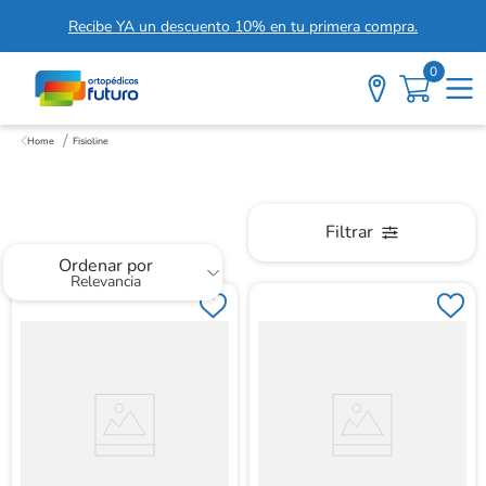
Recibe YA un descuento 10% en tu primera compra.
0
Fisioline
Fisioline
Filtrar
Ordenar por
Relevancia