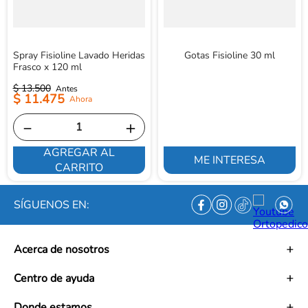
Spray Fisioline Lavado Heridas
Gotas Fisioline 30 ml
Frasco x 120 ml
$
13
.
500
$
11
.
475
－
＋
AGREGAR AL
ME INTERESA
CARRITO
SÍGUENOS EN:
Acerca de nosotros
Historia
Centro de ayuda
Misión
Visión
Términos y condiciones
Donde estamos