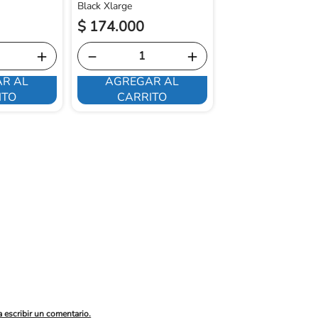
Black Xlarge
$
174
.
000
$
154
.
400
＋
－
＋
－
R AL
AGREGAR AL
AGREGAR 
ITO
CARRITO
CARRITO
a escribir un comentario.