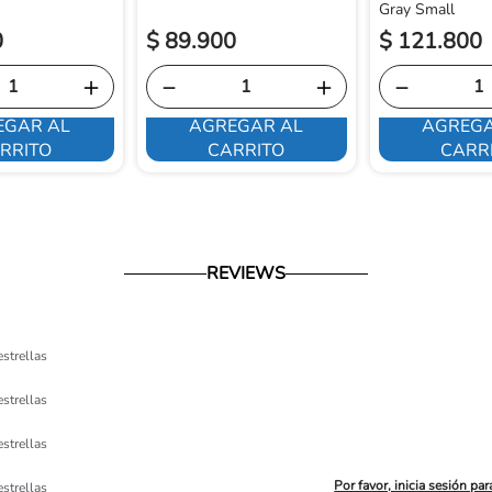
Gray Small
0
$
89
.
900
$
121
.
800
＋
－
＋
－
EGAR AL
AGREGAR AL
AGREGA
RRITO
CARRITO
CARR
REVIEWS
estrellas
estrellas
estrellas
Por favor, inicia sesión par
estrellas