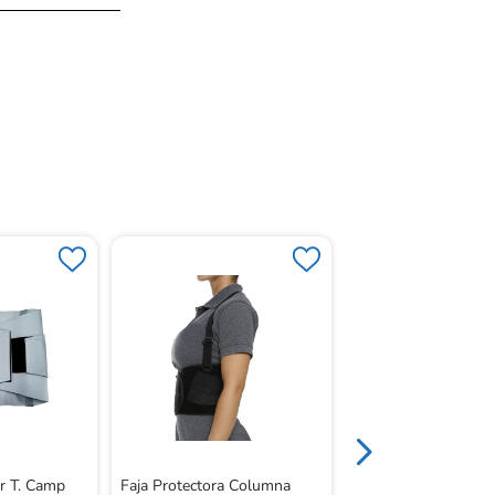
Braguero Hernia Ing
White Large
r T. Camp
Faja Protectora Columna