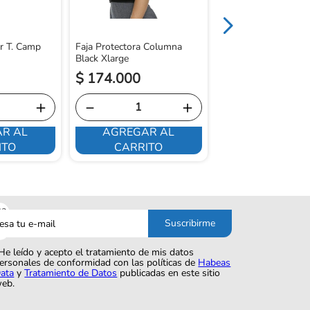
r T. Camp
Faja Protectora Columna
Black Xlarge
$
174
.
000
$
154
.
400
＋
－
＋
－
R AL
AGREGAR AL
AGREGAR 
ITO
CARRITO
CARRITO
sa
Suscribirme
o
He leído y acepto el tratamiento de mis datos
ersonales de conformidad con las políticas de
Habeas
ata
y
Tratamiento de Datos
publicadas en este sitio
eb.