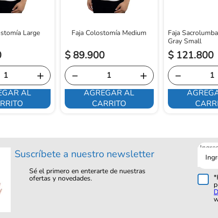
ostomía Large
Faja Colostomía Medium
Faja Sacrolumba
Gray Small
0
$
89
.
900
$
121
.
800
＋
－
＋
－
EGAR AL
AGREGAR AL
AGREGA
RRITO
CARRITO
CARR
Ingre
Suscríbete a nuestro newsletter
tu
corre
Sé el primero en enterarte de nuestras
*
ofertas y novedades.
p
D
w