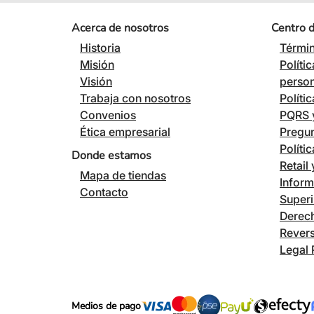
Acerca de nosotros
Centro 
Historia
Términ
Misión
Políti
Visión
perso
Trabaja con nosotros
Políti
Convenios
PQRS y
Ética empresarial
Pregun
Políti
Donde estamos
Retail
Mapa de tiendas
Inform
Contacto
Superi
Derech
Revers
Legal 
Medios de pago