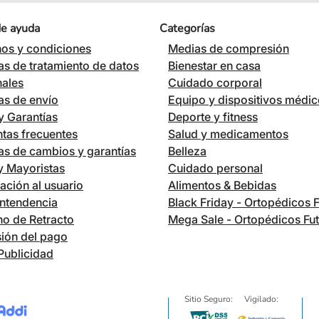
de ayuda
Categorías
os y condiciones
Medias de compresión
cas de tratamiento de datos
Bienestar en casa
nales
Cuidado corporal
cas de envío
Equipo y dispositivos médi
 Garantías
Deporte y fitness
tas frecuentes
Salud y medicamentos
cas de cambios y garantías
Belleza
 y Mayoristas
Cuidado personal
ación al usuario
Alimentos & Bebidas
ntendencia
Black Friday - Ortopédicos 
o de Retracto
Mega Sale - Ortopédicos Fu
ión del pago
Publicidad
Sitio Seguro:
Vigilado: