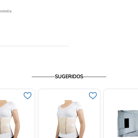
ón 
estrella
io
SUGERIDOS