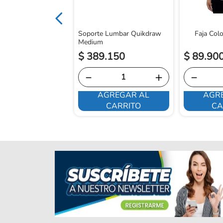
Soporte Lumbar Quikdraw
Faja Col
Medium
.
900
$
389
.
150
$
89
.
90
＋
－
＋
－
GREGAR AL
AGREGAR AL
AGR
CARRITO
CARRITO
CA