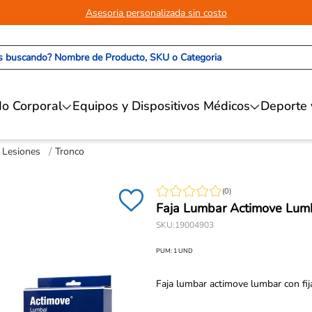
Asesoria personalizada sin costo
 buscando? Nombre de Producto, SKU o Categoria
o Corporal
Equipos y Dispositivos Médicos
Deporte 
 Lesiones
Tronco
(
0
)
Faja Lumbar Actimove Lu
SKU
:
19004903
PUM:
1
UND
Faja lumbar actimove lumbar con fija