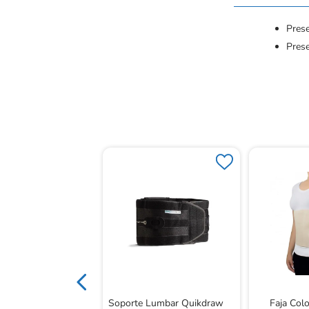
Prese
Pres
ro Recovery Hombre
arge
Soporte Lumbar Quikdraw
Faja Col