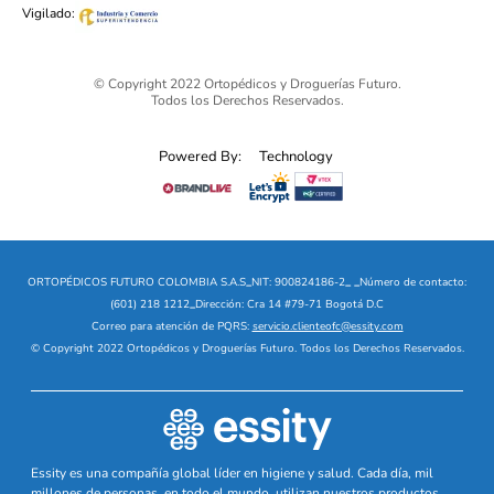
Vigilado:
© Copyright 2022 Ortopédicos y Droguerías Futuro.
Todos los Derechos Reservados.
Powered By:
Technology
ORTOPÉDICOS FUTURO COLOMBIA S.A.S
_
NIT: 900824186-2
_
_
Número de contacto:
(601) 218 1212
_
Dirección: Cra 14 #79-71 Bogotá D.C
Correo para atención de PQRS:
servicio.clienteofc@essity.com
© Copyright 2022 Ortopédicos y Droguerías Futuro. Todos los Derechos Reservados.
Essity es una compañía global líder en higiene y salud. Cada día, mil
millones de personas, en todo el mundo, utilizan nuestros productos,