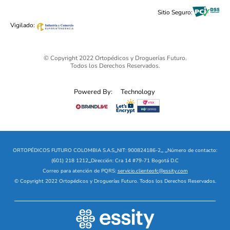
Black Friday 2025 - Ortopédicos Futuro
Sitio Seguro:
Ofertas mega sale
Vigilado:
© Copyright 2022 Ortopédicos y Droguerías Futuro.
Todos los Derechos Reservados.
Powered By:
Technology
ORTOPÉDICOS FUTURO COLOMBIA S.A.S
_
NIT: 900824186-2
_
_
Número de contacto:
(601) 218 1212
_
Dirección: Cra 14 #79-71 Bogotá D.C
Correo para atención de PQRS:
servicio.clienteofc@essity.com
© Copyright 2022 Ortopédicos y Droguerías Futuro. Todos los Derechos Reservados.