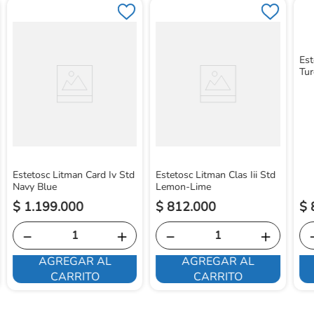
Est
Tur
Estetosc Litman Card Iv Std
Estetosc Litman Clas Iii Std
Navy Blue
Lemon-Lime
$
1
.
199
.
000
$
812
.
000
$
－
＋
－
＋
AGREGAR AL
AGREGAR AL
CARRITO
CARRITO