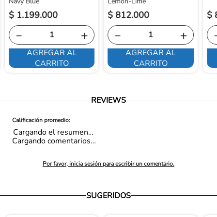
Navy Blue
Lemon-Lime
$
1
.
199
.
000
$
812
.
000
$
－
＋
－
＋
AGREGAR AL
AGREGAR AL
CARRITO
CARRITO
REVIEWS
Cargando el resumen…
Cargando comentarios…
Por favor, inicia sesión para escribir un comentario.
SUGERIDOS