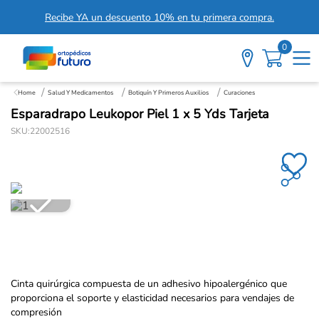
Recibe YA un descuento 10% en tu primera compra.
0
Salud Y Medicamentos
Botiquín Y Primeros Auxilios
Curaciones
Esparadrapo Leukopor Piel 1 x 5 Yds Tarjeta
SKU
:
22002516
Cinta quirúrgica compuesta de un adhesivo hipoalergénico que
proporciona el soporte y elasticidad necesarios para vendajes de
compresión