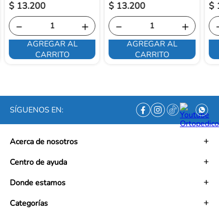
$
13
.
200
$
13
.
200
$
－
＋
－
＋
AGREGAR AL
AGREGAR AL
CARRITO
CARRITO
SÍGUENOS EN:
Acerca de nosotros
Historia
Centro de ayuda
Misión
Visión
Términos y condiciones
Donde estamos
Trabaja con nosotros
Políticas de tratamiento de datos personales
Convenios
Políticas de envío
Mapa de tiendas
Categorías
Ética empresarial
PQRS y Garantías
Contacto
Preguntas frecuentes
Medias de Compresión