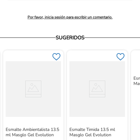
promedio
Por favor, inicia sesión para escribir un comentario.
SUGERIDOS
Esm
Mas
Esmalte Ambientalista 13.5
Esmalte Timida 13.5 ml
ml Masglo Gel Evolution
Masglo Gel Evolution