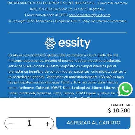
ORTOPÉDICOS FUTURO COLOMBIA S.A.S
_
NIT: 900824186-2
_
_
Número de contacto:
(601) 218 1212
_
Dirección: Cra 14 #79-71 Bogotá D.C
Correo para atención de PQRS:
servicio.clienteofc@essity.com
© Copyright 2022 Ortopédicos y Droguerías Futuro. Todos los Derechos Reservados.
Essity es una compañía global líder en higiene y salud. Cada día, mil
millones de personas, en todo el mundo, utilizan nuestros productos,
servicios y soluciones. Nuestro propósito es romper barreras por el
bienestar en beneficio de consumidores, pacientes, cuidadores, clientes y
la sociedad en general. Vendemos en aproximadamente 150 países bajo
las principales marcas globales TENA y Tork, así como otras marcas
como Actimove, Cutimed, JOBST, Knix, Leukoplast, Libero, Libresse,
Lotus, Modibodi, Nosotras, Saba, Tempo, TOM Organic y Zewa. En 2024,
Essity tuvo ventas de aproximadamente 13 mil millones de euros y
empleó a 36,000 personas. La sede de la compañía está ubicada en
PUM:
13.5
ML
Estocolmo, Suecia, y Essity cotiza en Nasdaq Estocolmo. Más
$
10
.
700
información en
www.essity.com
－
＋
AGREGAR AL CARRITO