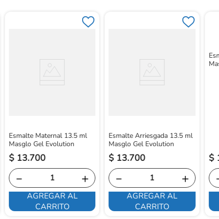
Esm
Mas
Esmalte Maternal 13.5 ml
Esmalte Arriesgada 13.5 ml
Masglo Gel Evolution
Masglo Gel Evolution
$
13
.
700
$
13
.
700
$
－
＋
－
＋
AGREGAR AL
AGREGAR AL
CARRITO
CARRITO