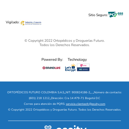
Cuidado Personal
Alimentos & Bebidas
Black Friday 2025 - Ortopédicos Futuro
Sitio Seguro:
Ofertas mega sale
Vigilado:
© Copyright 2022 Ortopédicos y Droguerías Futuro.
Todos los Derechos Reservados.
Powered By:
Technology
ORTOPÉDICOS FUTURO COLOMBIA S.A.S
_
NIT: 900824186-2
_
_
Número de contacto:
(601) 218 1212
_
Dirección: Cra 14 #79-71 Bogotá D.C
Correo para atención de PQRS:
servicio.clienteofc@essity.com
© Copyright 2022 Ortopédicos y Droguerías Futuro. Todos los Derechos Reservados.