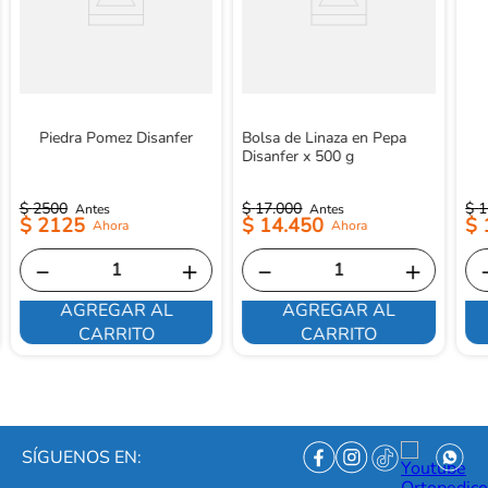
Piedra Pomez Disanfer
Bolsa de Linaza en Pepa
Disanfer x 500 g
$
2500
$
17
.
000
$
1
$
2125
$
14
.
450
$
－
＋
－
＋
AGREGAR AL
AGREGAR AL
CARRITO
CARRITO
SÍGUENOS EN: