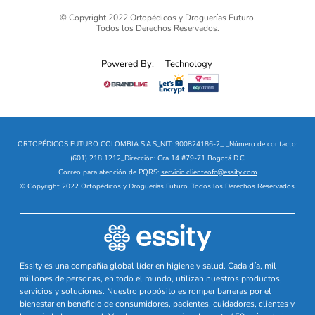
© Copyright 2022 Ortopédicos y Droguerías Futuro.
Todos los Derechos Reservados.
Powered By:
Technology
ORTOPÉDICOS FUTURO COLOMBIA S.A.S
_
NIT: 900824186-2
_
_
Número de contacto:
(601) 218 1212
_
Dirección: Cra 14 #79-71 Bogotá D.C
Correo para atención de PQRS:
servicio.clienteofc@essity.com
© Copyright 2022 Ortopédicos y Droguerías Futuro. Todos los Derechos Reservados.
Essity es una compañía global líder en higiene y salud. Cada día, mil
millones de personas, en todo el mundo, utilizan nuestros productos,
servicios y soluciones. Nuestro propósito es romper barreras por el
bienestar en beneficio de consumidores, pacientes, cuidadores, clientes y