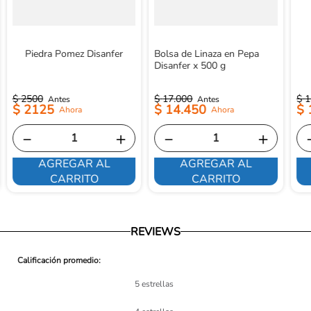
Piedra Pomez Disanfer
Bolsa de Linaza en Pepa
Disanfer x 500 g
$
2500
$
17
.
000
$
1
$
2125
$
14
.
450
$
－
＋
－
＋
AGREGAR AL
AGREGAR AL
CARRITO
CARRITO
REVIEWS
5 estrellas