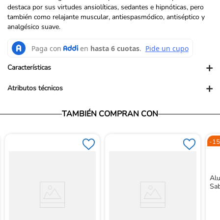
destaca por sus virtudes ansiolíticas, sedantes e hipnóticas, pero
también como relajante muscular, antiespasmódico, antiséptico y
analgésico suave.
+
Características
+
Atributos técnicos
Presentación comercial: UN
Presentación PUM: ML
Vendedor: Ortopédicos Futuro
TAMBIÉN COMPRAN CON
Garantía: Para conocer nuestra políticas de garantía, ingresa al
siguiente link: https://www.ortopedicosfuturo.com/cambios-y-
garantias
-
15
Términos y Condiciones: Para conocer nuestros términos y
condiciones, ingresa al siguiente link:
https://www.ortopedicosfuturo.com/terminos-y-condiciones
Devoluciones: Para conocer nuestra políticas de devoluciones,
Alu
ingresa al siguiente link:
Sab
https://www.ortopedicosfuturo.com/reversion-de-pago