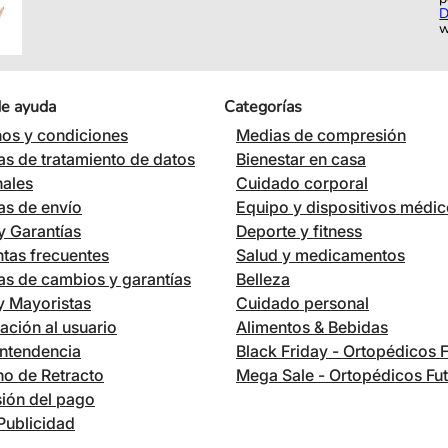
D
w
de ayuda
Categorías
os y condiciones
Medias de compresión
cas de tratamiento de datos
Bienestar en casa
nales
Cuidado corporal
cas de envío
Equipo y dispositivos médi
 Garantías
Deporte y fitness
tas frecuentes
Salud y medicamentos
cas de cambios y garantías
Belleza
 y Mayoristas
Cuidado personal
ación al usuario
Alimentos & Bebidas
ntendencia
Black Friday - Ortopédicos 
o de Retracto
Mega Sale - Ortopédicos Fu
ión del pago
Publicidad