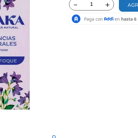
－
＋
AGR