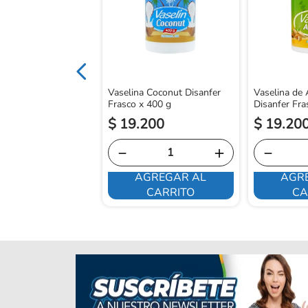
Fcox25Ml
Vaselina Coconut Disanfer
Vaselina de
Frasco x 400 g
Disanfer Fra
600
$
19
.
200
$
19
.
20
＋
－
＋
－
GREGAR AL
AGREGAR AL
AGR
CARRITO
CARRITO
CA