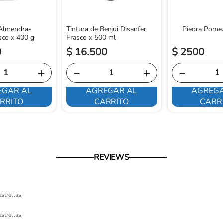
 Almendras
Tintura de Benjui Disanfer
Piedra Pomez
sco x 400 g
Frasco x 500 ml
0
$
16
.
500
$
2500
＋
－
＋
－
EGAR AL
AGREGAR AL
AGREGA
RRITO
CARRITO
CARR
REVIEWS
estrellas
estrellas