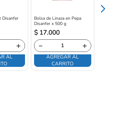
 Disanfer
Bolsa de Linaza en Pepa
Disanfer x 500 g
$
17
.
000
$
13
.
000
＋
－
＋
－
R AL
AGREGAR AL
AGREGAR 
ITO
CARRITO
CARRITO