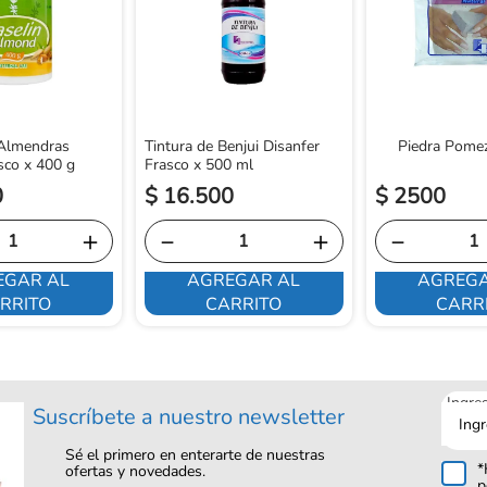
 Almendras
Tintura de Benjui Disanfer
Piedra Pomez
sco x 400 g
Frasco x 500 ml
0
$
16
.
500
$
2500
＋
－
＋
－
EGAR AL
AGREGAR AL
AGREGA
RRITO
CARRITO
CARR
Ingre
Suscríbete a nuestro newsletter
tu
corre
Sé el primero en enterarte de nuestras
*
ofertas y novedades.
p