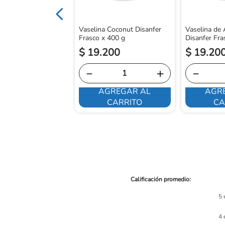
Vaselina Coconut Disanfer
Vaselina de
Frasco x 400 g
Disanfer Fra
600
$
19
.
200
$
19
.
20
＋
－
＋
－
GREGAR AL
AGREGAR AL
AGR
CARRITO
CARRITO
CA
5 
4 