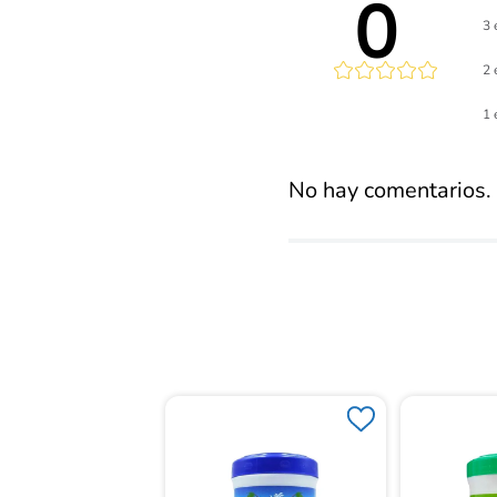
0 
3 
2 
Calificaci
1 
promed
No hay comentarios.
Floral Europ Bon