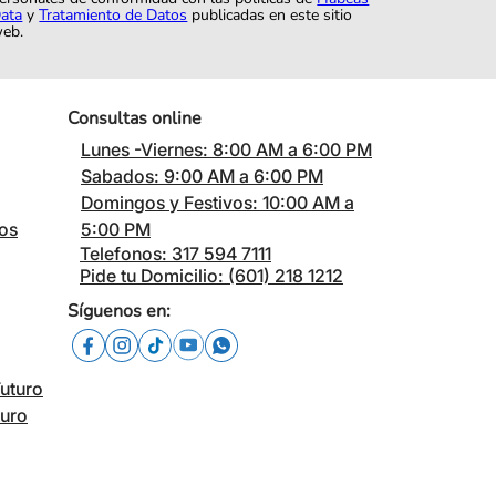
ata
y
Tratamiento de Datos
publicadas en este sitio
eb.
Consultas online
Lunes -Viernes: 8:00 AM a 6:00 PM
Sabados: 9:00 AM a 6:00 PM
Domingos y Festivos: 10:00 AM a
cos
5:00 PM
Telefonos: 317 594 7111
Pide tu Domicilio: (601) 218 1212
Síguenos en:
Futuro
turo