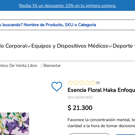
Recibe YA un descuento 10% en tu primera compra.
 buscando? Nombre de Producto, SKU o Categoria
o Corporal
Equipos y Dispositivos Médicos
Deporte 
tos De Venta Libre
Bienestar
(
0
)
Esencia Floral Haka Enfoqu
SKU
:
81001452
$
21
.
300
Favorece la concentración mental, t
claridad a la hora de tomar decisiones