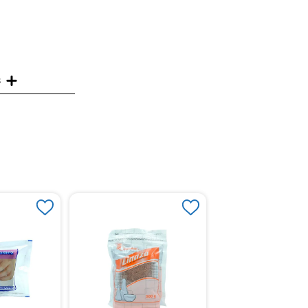
s
Acido Borico Disanfe
Polvo x 500 g