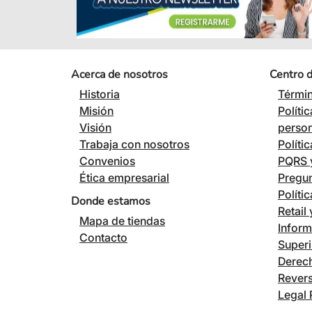
Acerca de nosotros
Centro 
Historia
Términ
Misión
Políti
Visión
perso
Trabaja con nosotros
Políti
Convenios
PQRS y
Ética empresarial
Pregun
Políti
Donde estamos
Retail
Mapa de tiendas
Inform
Contacto
Superi
Derech
Revers
Legal 