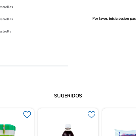
estrellas
Por favor, inicia sesión par
estrellas
ón 
estrella
io
SUGERIDOS