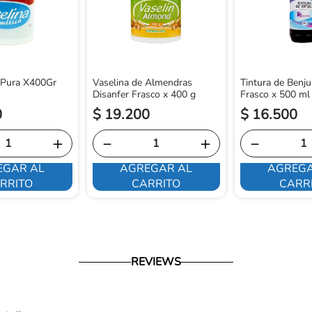
 Pura X400Gr
Vaselina de Almendras
Tintura de Benju
Disanfer Frasco x 400 g
Frasco x 500 ml
0
$
19
.
200
$
16
.
500
＋
－
＋
－
EGAR AL
AGREGAR AL
AGREGA
RRITO
CARRITO
CARR
REVIEWS