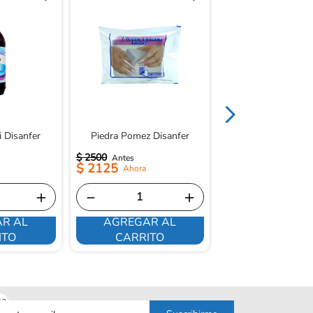
Alumbre Disanfer en
Sabor Limón x 30 g
i Disanfer
Piedra Pomez Disanfer
$
2500
$
1500
$
2125
$
1275
＋
－
＋
－
R AL
AGREGAR AL
AGREGAR 
ITO
CARRITO
CARRITO
sa