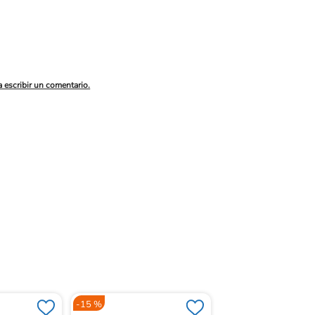
a escribir un comentario.
-
15 %
-
15 %