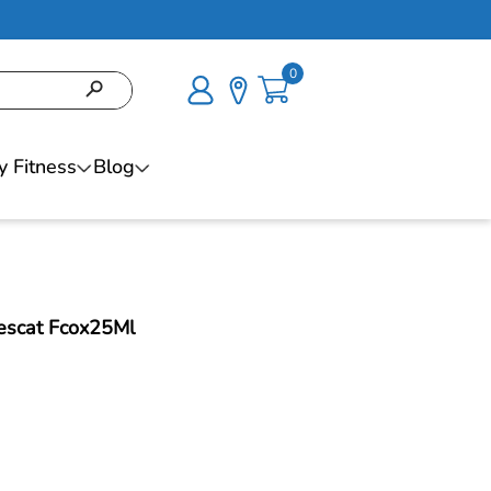
0
y Fitness
Blog
Rescat Fcox25Ml