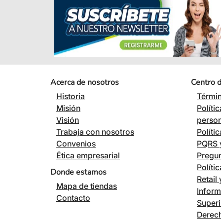
Acerca de nosotros
Centro 
Historia
Términ
Misión
Políti
Visión
perso
Trabaja con nosotros
Políti
Convenios
PQRS y
Ética empresarial
Pregun
Políti
Donde estamos
Retail
Mapa de tiendas
Inform
Contacto
Superi
Derech