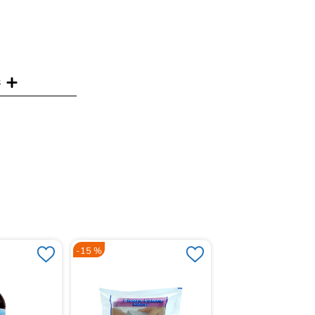
s
-
15 %
-
15 %
Alumbre Disanfer en
Sabor Limón x 30 g