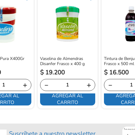
 Pura X400Gr
Vaselina de Almendras
Tintura de Benju
Disanfer Frasco x 400 g
Frasco x 500 ml
0
$
19
.
200
$
16
.
500
＋
－
＋
－
EGAR AL
AGREGAR AL
AGREGA
RRITO
CARRITO
CARR
Ingre
Suscríbete a nuestro newsletter
tu