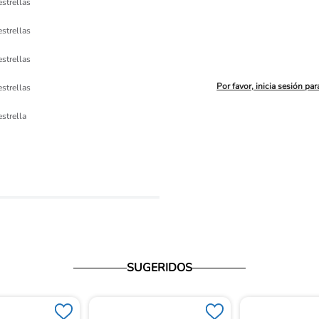
estrellas
estrellas
estrellas
Por favor, inicia sesión par
estrellas
ón 
estrella
io
SUGERIDOS