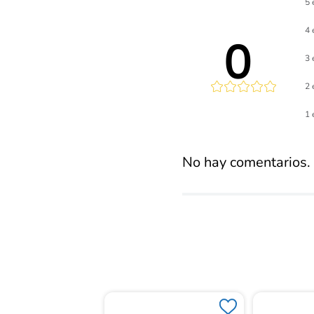
5 
4 
0 
3 
2 
Calificaci
1 
promed
No hay comentarios.