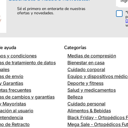
corre
Sé el primero en enterarte de nuestras
*
ofertas y novedades.
p
D
w
de ayuda
Categorías
os y condiciones
Medias de compresión
cas de tratamiento de datos
Bienestar en casa
nales
Cuidado corporal
cas de envío
Equipo y dispositivos médi
 Garantías
Deporte y fitness
tas frecuentes
Salud y medicamentos
cas de cambios y garantías
Belleza
 y Mayoristas
Cuidado personal
ación al usuario
Alimentos & Bebidas
ntendencia
Black Friday - Ortopédicos 
o de Retracto
Mega Sale - Ortopédicos Fu