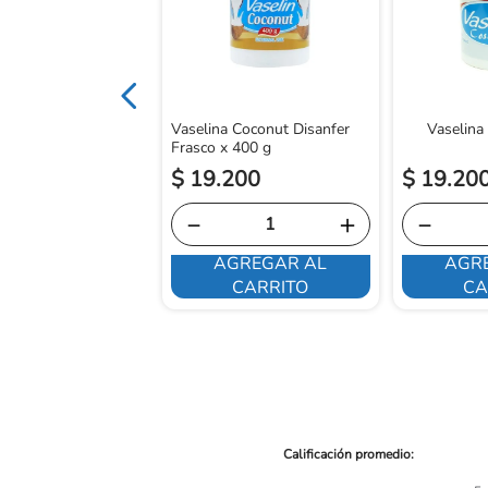
Vaselina Coconut Disanfer
Vaselina
Frasco x 400 g
$
19
.
200
$
19
.
20
10
＋
－
＋
－
GREGAR AL
AGREGAR AL
AGR
CARRITO
CARRITO
CA