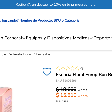
Recibe YA un descuento 10% en tu primera compra.
 buscando? Nombre de Producto, SKU o Categoria
o Corporal
Equipos y Dispositivos Médicos
Deporte 
tos De Venta Libre
Bienestar
(
0
)
Esencia Floral Europ Bon 
SKU
:
81001296
$
18
.
600
$
15
.
810
PUM:
25
ML