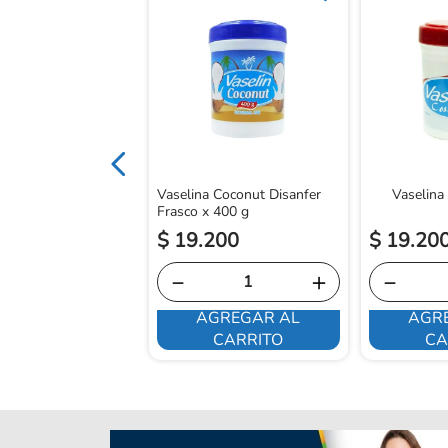
Natural Freshly
a Floral Frasco x 25
Vaselina Coconut Disanfer
Vaselina
Frasco x 400 g
$
19
.
200
$
19
.
20
10
＋
－
＋
－
GREGAR AL
AGREGAR AL
AGR
CARRITO
CARRITO
CA