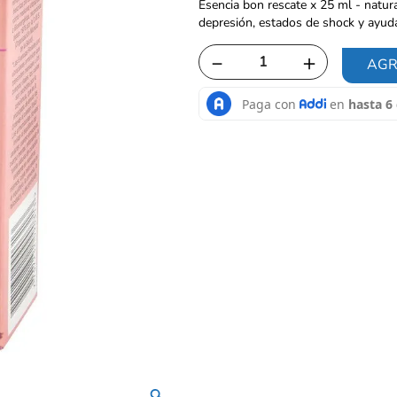
Esencia bon rescate x 25 ml - natura
depresión, estados de shock y ayud
－
＋
AGR