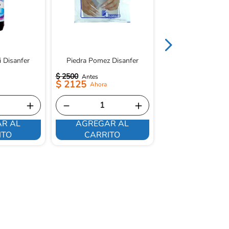
i Disanfer
Piedra Pomez Disanfer
$
2500
$
1500
$
2125
$
1275
＋
－
＋
－
R AL
AGREGAR AL
AGREGAR 
ITO
CARRITO
CARRITO