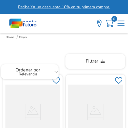
Recibe YA un descuento 10% en tu primera compra.
0
Eliquis
Eliquis
Filtrar
Ordenar por
Relevancia