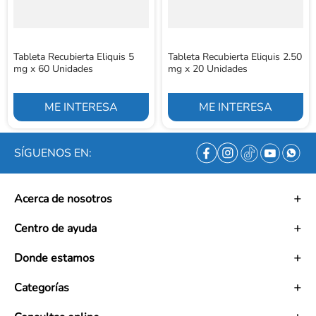
Tableta Recubierta Eliquis 5
Tableta Recubierta Eliquis 2.50
mg x 60 Unidades
mg x 20 Unidades
ME INTERESA
ME INTERESA
SÍGUENOS EN:
Acerca de nosotros
Historia
Centro de ayuda
Misión
Visión
Términos y condiciones
Donde estamos
Trabaja con nosotros
Políticas de tratamiento de datos personales
Convenios
Políticas de envío
Mapa de tiendas
Categorías
Ética empresarial
PQRS y Garantías
Contacto
Preguntas frecuentes
Medias de Compresión