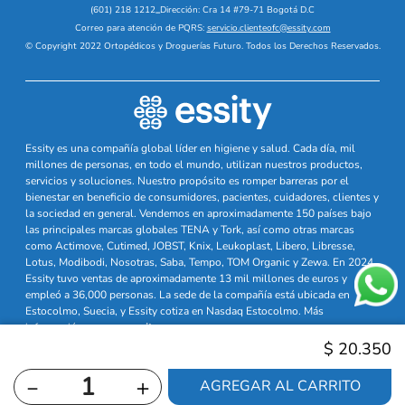
(601) 218 1212
_
Dirección: Cra 14 #79-71 Bogotá D.C
Correo para atención de PQRS:
servicio.clienteofc@essity.com
© Copyright 2022 Ortopédicos y Droguerías Futuro. Todos los Derechos Reservados.
Essity es una compañía global líder en higiene y salud. Cada día, mil
millones de personas, en todo el mundo, utilizan nuestros productos,
servicios y soluciones. Nuestro propósito es romper barreras por el
bienestar en beneficio de consumidores, pacientes, cuidadores, clientes y
la sociedad en general. Vendemos en aproximadamente 150 países bajo
las principales marcas globales TENA y Tork, así como otras marcas
como Actimove, Cutimed, JOBST, Knix, Leukoplast, Libero, Libresse,
Lotus, Modibodi, Nosotras, Saba, Tempo, TOM Organic y Zewa. En 2024,
Essity tuvo ventas de aproximadamente 13 mil millones de euros y
empleó a 36,000 personas. La sede de la compañía está ubicada en
Estocolmo, Suecia, y Essity cotiza en Nasdaq Estocolmo. Más
información en
www.essity.com
$
20
.
350
－
＋
AGREGAR AL CARRITO