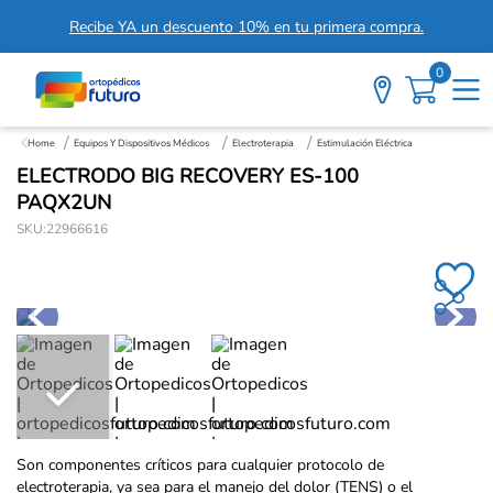
Recibe YA un descuento 10% en tu primera compra.
0
Equipos Y Dispositivos Médicos
Electroterapia
Estimulación Eléctrica
ELECTRODO BIG RECOVERY ES-100
PAQX2UN
SKU
:
22966616
Son componentes críticos para cualquier protocolo de
electroterapia, ya sea para el manejo del dolor (TENS) o el