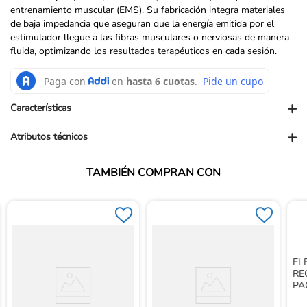
entrenamiento muscular (EMS). Su fabricación integra materiales
de baja impedancia que aseguran que la energía emitida por el
estimulador llegue a las fibras musculares o nerviosas de manera
fluida, optimizando los resultados terapéuticos en cada sesión.
+
Características
+
Atributos técnicos
Vendedor: Ortopédicos futuro
TAMBIÉN COMPRAN CON
Garantía: Para conocer nuestra políticas de garantía, ingresa al
siguiente link: https://www.ortopedicosfuturo.com/cambios-y-
garantias
Términos y Condiciones: Para conocer nuestros términos y
condiciones, ingresa al siguiente link:
https://www.ortopedicosfuturo.com/terminos-y-condiciones
Devoluciones: Para conocer nuestra políticas de devoluciones,
EL
ingresa al siguiente link:
RE
https://www.ortopedicosfuturo.com/reversion-de-pago
PA