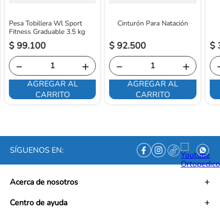
Pesa Tobillera Wl Sport
Cinturón Para Natación
Fitness Graduable 3.5 kg
$
99
.
100
$
92
.
500
$
－
＋
－
＋
AGREGAR AL
AGREGAR AL
CARRITO
CARRITO
SÍGUENOS EN:
Acerca de nosotros
Historia
Centro de ayuda
Misión
Visión
Términos y condiciones