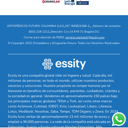
ORTOPÉDICOS FUTURO COLOMBIA S.A.S
_
NIT: 900824186-2
_
_
Número de contacto:
(601) 218 1212
_
Dirección: Cra 14 #79-71 Bogotá D.C
Correo para atención de PQRS:
servicio.clienteofc@essity.com
© Copyright 2022 Ortopédicos y Droguerías Futuro. Todos los Derechos Reservados.
Essity es una compañía global líder en higiene y salud. Cada día, mil
millones de personas, en todo el mundo, utilizan nuestros productos,
servicios y soluciones. Nuestro propósito es romper barreras por el
bienestar en beneficio de consumidores, pacientes, cuidadores, clientes y
la sociedad en general. Vendemos en aproximadamente 150 países bajo
las principales marcas globales TENA y Tork, así como otras marcas
como Actimove, Cutimed, JOBST, Knix, Leukoplast, Libero, Libresse,
Lotus, Modibodi, Nosotras, Saba, Tempo, TOM Organic y Zewa. En 2024,
Essity tuvo ventas de aproximadamente 13 mil millones de euros y
empleó a 36,000 personas. La sede de la compañía está ubicada en
Estocolmo, Suecia, y Essity cotiza en Nasdaq Estocolmo. Más