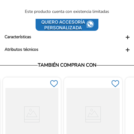
Este producto cuenta con existencia limitadas
QUIERO ACCESORÍA
PERSONALIZADA
+
Características
+
Atributos técnicos
Presentación comercial: UN
Presentación PUM: TABLETA
Vendedor: Ortopédicos Futuro
TAMBIÉN COMPRAN CON
Garantía: Para conocer nuestra políticas de garantía, ingresa al
siguiente link: https://www.ortopedicosfuturo.com/cambios-y-
garantias
Términos y Condiciones: Para conocer nuestros términos y
condiciones, ingresa al siguiente link:
https://www.ortopedicosfuturo.com/terminos-y-condiciones
Devoluciones: Para conocer nuestra políticas de devoluciones,
ingresa al siguiente link:
https://www.ortopedicosfuturo.com/reversion-de-pago