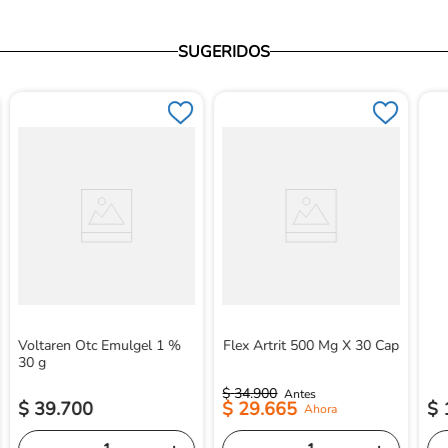
SUGERIDOS
Voltaren Otc Emulgel 1 %
Flex Artrit 500 Mg X 30 Cap
30 g
$
34
.
900
$
39
.
700
$
29
.
665
$