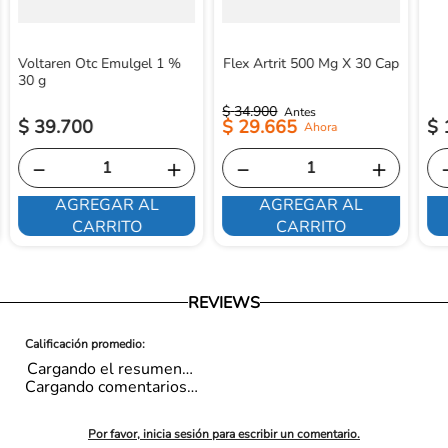
Voltaren Otc Emulgel 1 %
Flex Artrit 500 Mg X 30 Cap
30 g
$
34
.
900
$
39
.
700
$
29
.
665
$
－
＋
－
＋
AGREGAR AL
AGREGAR AL
CARRITO
CARRITO
REVIEWS
Cargando el resumen…
Cargando comentarios…
Por favor, inicia sesión para escribir un comentario.