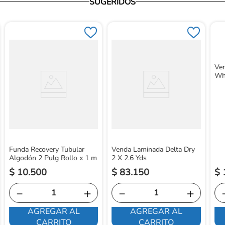
SUGERIDOS
Ven
Wh
Funda Recovery Tubular
Venda Laminada Delta Dry
Algodón 2 Pulg Rollo x 1 m
2 X 2.6 Yds
$
10
.
500
$
83
.
150
$
－
＋
－
＋
AGREGAR AL
AGREGAR AL
CARRITO
CARRITO