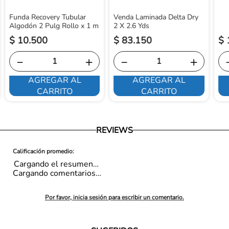
Funda Recovery Tubular
Venda Laminada Delta Dry
Algodón 2 Pulg Rollo x 1 m
2 X 2.6 Yds
$
10
.
500
$
83
.
150
$
－
＋
－
＋
AGREGAR AL
AGREGAR AL
CARRITO
CARRITO
REVIEWS
Cargando el resumen…
Cargando comentarios…
Por favor, inicia sesión para escribir un comentario.