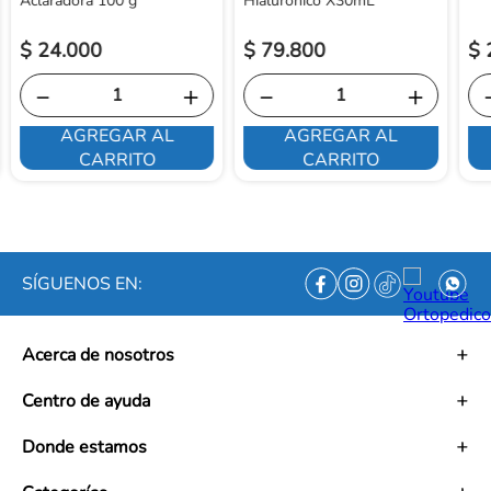
Aclaradora 100 g
Hialuronico X30mL
$
24
.
000
$
79
.
800
$
－
＋
－
＋
AGREGAR AL
AGREGAR AL
CARRITO
CARRITO
SÍGUENOS EN:
Acerca de nosotros
Historia
Centro de ayuda
Misión
Visión
Términos y condiciones
Donde estamos
Trabaja con nosotros
Políticas de tratamiento de datos personales
Convenios
Políticas de envío
Mapa de tiendas