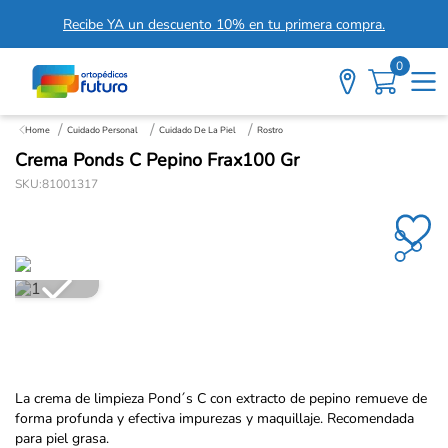
Recibe YA un descuento 10% en tu primera compra.
0
Cuidado Personal
Cuidado De La Piel
Rostro
Crema Ponds C Pepino Frax100 Gr
SKU
:
81001317
La crema de limpieza Pond´s C con extracto de pepino remueve de
forma profunda y efectiva impurezas y maquillaje. Recomendada
para piel grasa.