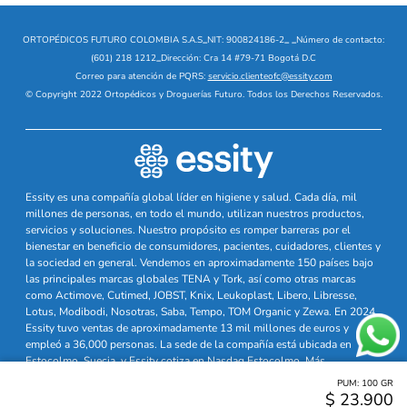
ORTOPÉDICOS FUTURO COLOMBIA S.A.S
_
NIT: 900824186-2
_
_
Número de contacto:
(601) 218 1212
_
Dirección: Cra 14 #79-71 Bogotá D.C
Correo para atención de PQRS:
servicio.clienteofc@essity.com
© Copyright 2022 Ortopédicos y Droguerías Futuro. Todos los Derechos Reservados.
Essity es una compañía global líder en higiene y salud. Cada día, mil
millones de personas, en todo el mundo, utilizan nuestros productos,
servicios y soluciones. Nuestro propósito es romper barreras por el
bienestar en beneficio de consumidores, pacientes, cuidadores, clientes y
la sociedad en general. Vendemos en aproximadamente 150 países bajo
las principales marcas globales TENA y Tork, así como otras marcas
como Actimove, Cutimed, JOBST, Knix, Leukoplast, Libero, Libresse,
Lotus, Modibodi, Nosotras, Saba, Tempo, TOM Organic y Zewa. En 2024,
Essity tuvo ventas de aproximadamente 13 mil millones de euros y
empleó a 36,000 personas. La sede de la compañía está ubicada en
Estocolmo, Suecia, y Essity cotiza en Nasdaq Estocolmo. Más
información en
www.essity.com
PUM:
100
GR
$
23
.
900