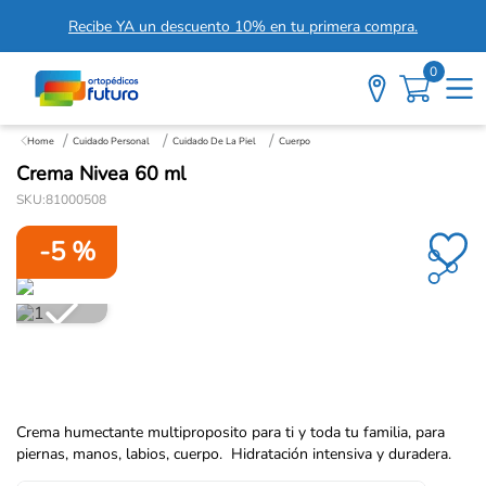
Recibe YA un descuento 10% en tu primera compra.
0
Cuidado Personal
Cuidado De La Piel
Cuerpo
Crema Nivea 60 ml
SKU
:
81000508
-
5 %
Crema humectante multiproposito para ti y toda tu familia, para
piernas, manos, labios, cuerpo. Hidratación intensiva y duradera.