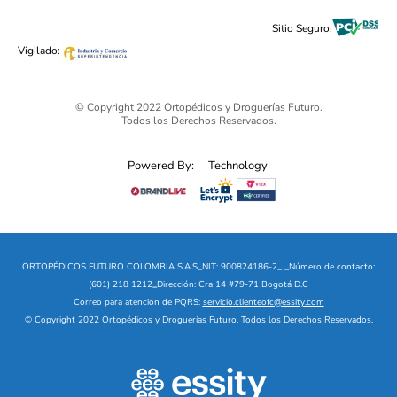
Alimentos & Bebidas
Black Friday 2025 - Ortopédicos Futuro
Sitio Seguro:
Ofertas mega sale
Vigilado:
© Copyright 2022 Ortopédicos y Droguerías Futuro.
Todos los Derechos Reservados.
Powered By:
Technology
ORTOPÉDICOS FUTURO COLOMBIA S.A.S
_
NIT: 900824186-2
_
_
Número de contacto:
(601) 218 1212
_
Dirección: Cra 14 #79-71 Bogotá D.C
Correo para atención de PQRS:
servicio.clienteofc@essity.com
© Copyright 2022 Ortopédicos y Droguerías Futuro. Todos los Derechos Reservados.