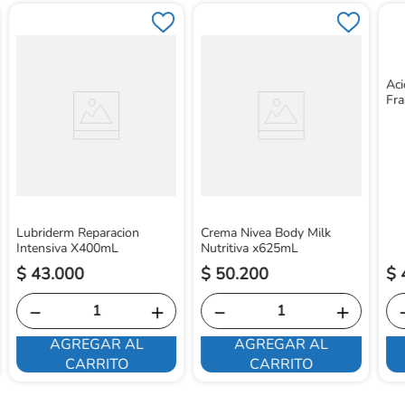
Aci
Fr
Lubriderm Reparacion
Crema Nivea Body Milk
Intensiva X400mL
Nutritiva x625mL
$
43
.
000
$
50
.
200
$
－
＋
－
＋
AGREGAR AL
AGREGAR AL
CARRITO
CARRITO