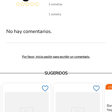
2 estrellas
lificación 
1 estrella
promedio
No hay comentarios.
Por favor, inicia sesión para escribir un comentario.
SUGERIDOS
-
15
Ban
Ne