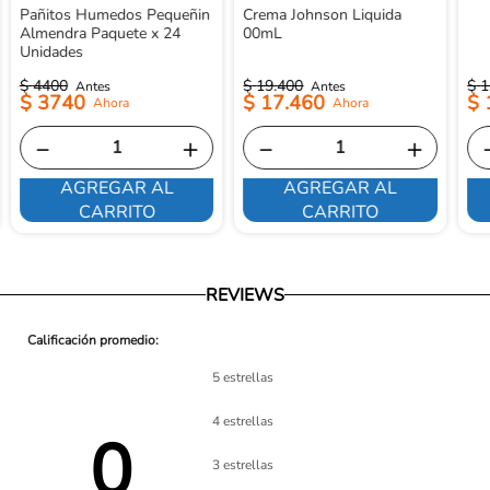
Pañitos Humedos Pequeñin
Crema Johnson Liquida
Almendra Paquete x 24
00mL
Unidades
$
4400
$
19
.
400
$
1
$
3740
$
17
.
460
$
－
＋
－
＋
AGREGAR AL
AGREGAR AL
CARRITO
CARRITO
REVIEWS
5 estrellas
4 estrellas
0 
3 estrellas