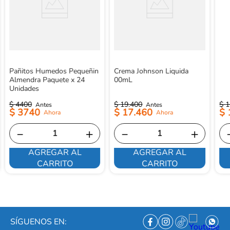
Pañitos Humedos Pequeñin
Crema Johnson Liquida
Almendra Paquete x 24
00mL
Unidades
$
4400
$
19
.
400
$
1
$
3740
$
17
.
460
$
－
＋
－
＋
AGREGAR AL
AGREGAR AL
CARRITO
CARRITO
SÍGUENOS EN: