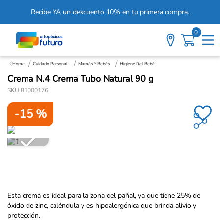
Recibe YA un descuento 10% en tu primera compra.
0
Cuidado Personal
Mamás Y Bebés
Higiene Del Bebé
Crema N.4 Crema Tubo Natural 90 g
SKU
:
81000176
-
15 %
Esta crema es ideal para la zona del pañal, ya que tiene 25% de
óxido de zinc, caléndula y es hipoalergénica que brinda alivio y
protección.