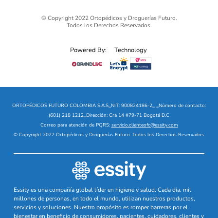
© Copyright 2022 Ortopédicos y Droguerías Futuro.
Todos los Derechos Reservados.
Powered By:
Technology
ORTOPÉDICOS FUTURO COLOMBIA S.A.S
_
NIT: 900824186-2
_
_
Número de contacto:
(601) 218 1212
_
Dirección: Cra 14 #79-71 Bogotá D.C
Correo para atención de PQRS:
servicio.clienteofc@essity.com
© Copyright 2022 Ortopédicos y Droguerías Futuro. Todos los Derechos Reservados.
Essity es una compañía global líder en higiene y salud. Cada día, mil
millones de personas, en todo el mundo, utilizan nuestros productos,
servicios y soluciones. Nuestro propósito es romper barreras por el
bienestar en beneficio de consumidores, pacientes, cuidadores, clientes y