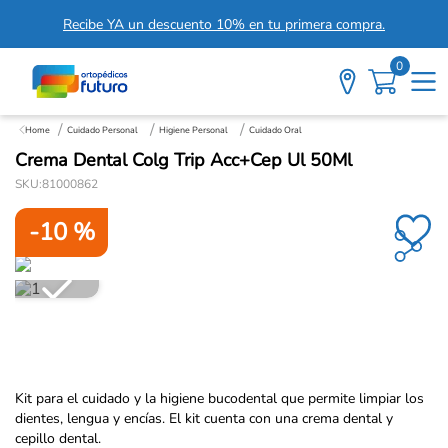
Recibe YA un descuento 10% en tu primera compra.
0
Cuidado Personal
Higiene Personal
Cuidado Oral
Crema Dental Colg Trip Acc+Cep Ul 50Ml
SKU
:
81000862
-
10 %
Kit para el cuidado y la higiene bucodental que permite limpiar los
dientes, lengua y encías. El kit cuenta con una crema dental y
cepillo dental.