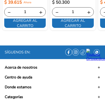
$
39
.
615
$
50
.
300
$
－
＋
－
＋
AGREGAR AL
AGREGAR AL
CARRITO
CARRITO
SÍGUENOS EN:
Acerca de nosotros
Historia
Centro de ayuda
Misión
Visión
Términos y condiciones
Donde estamos
Trabaja con nosotros
Políticas de tratamiento de datos personales
Convenios
Políticas de envío
Mapa de tiendas
Categorías
Ética empresarial
PQRS y Garantías
Contacto
Preguntas frecuentes
Medias de Compresión