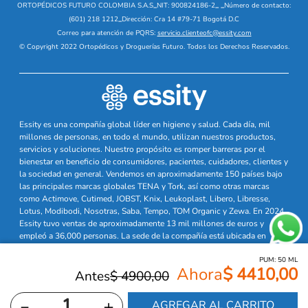
ORTOPÉDICOS FUTURO COLOMBIA S.A.S
_
NIT: 900824186-2
_
_
Número de contacto:
(601) 218 1212
_
Dirección: Cra 14 #79-71 Bogotá D.C
Correo para atención de PQRS:
servicio.clienteofc@essity.com
© Copyright 2022 Ortopédicos y Droguerías Futuro. Todos los Derechos Reservados.
Essity es una compañía global líder en higiene y salud. Cada día, mil
millones de personas, en todo el mundo, utilizan nuestros productos,
servicios y soluciones. Nuestro propósito es romper barreras por el
bienestar en beneficio de consumidores, pacientes, cuidadores, clientes y
la sociedad en general. Vendemos en aproximadamente 150 países bajo
las principales marcas globales TENA y Tork, así como otras marcas
como Actimove, Cutimed, JOBST, Knix, Leukoplast, Libero, Libresse,
Lotus, Modibodi, Nosotras, Saba, Tempo, TOM Organic y Zewa. En 2024,
Essity tuvo ventas de aproximadamente 13 mil millones de euros y
empleó a 36,000 personas. La sede de la compañía está ubicada en
Estocolmo, Suecia, y Essity cotiza en Nasdaq Estocolmo. Más
información en
www.essity.com
PUM:
50
ML
$
4410
,
00
$
4900
,
00
－
＋
AGREGAR AL CARRITO