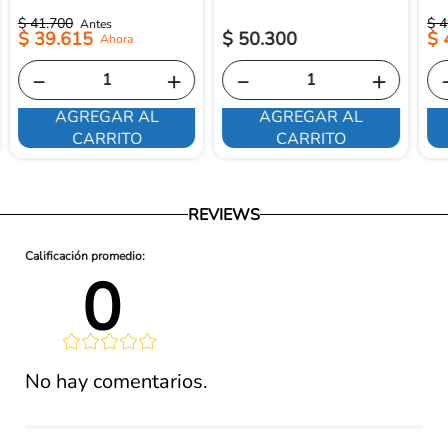
$
41
.
700
$
4
$
39
.
615
$
50
.
300
$
－
＋
－
＋
AGREGAR AL
AGREGAR AL
CARRITO
CARRITO
REVIEWS
0 
lificación 
No hay comentarios.