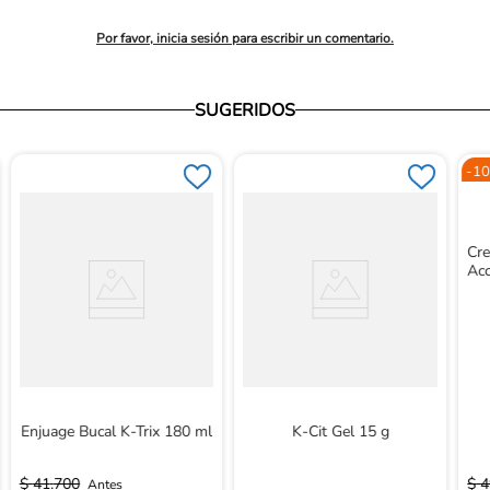
promedio
Por favor, inicia sesión para escribir un comentario.
SUGERIDOS
-
10
Cre
Ac
Enjuage Bucal K-Trix 180 ml
K-Cit Gel 15 g
$
41
.
700
$
4