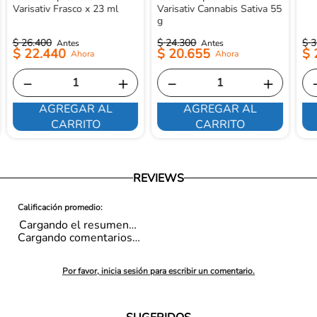
Varisativ Frasco x 23 ml
Varisativ Cannabis Sativa 55
g
$
26
.
400
$
24
.
300
$
3
$
22
.
440
$
20
.
655
$
－
＋
－
＋
AGREGAR AL
AGREGAR AL
CARRITO
CARRITO
REVIEWS
Cargando el resumen…
Cargando comentarios…
Por favor, inicia sesión para escribir un comentario.