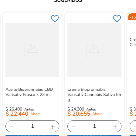
SUGERIDOS
-
15
Cre
Cen
Aceite Biopronnabis CBD
Crema Biopronnabis
Varisativ Frasco x 23 ml
Varisativ Cannabis Sativa 55
g
$
26
.
400
$
24
.
300
$
3
$
22
.
440
$
20
.
655
$
－
＋
－
＋