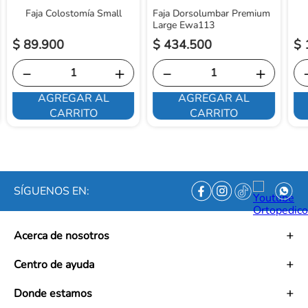
Faja Colostomía Small
Faja Dorsolumbar Premium
Large Ewa113
$
89
.
900
$
434
.
500
$
－
＋
－
＋
AGREGAR AL
AGREGAR AL
CARRITO
CARRITO
SÍGUENOS EN:
Acerca de nosotros
Historia
Centro de ayuda
Misión
Visión
Términos y condiciones
Donde estamos
Trabaja con nosotros
Políticas de tratamiento de datos personales