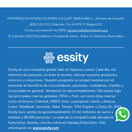
ORTOPÉDICOS FUTURO COLOMBIA S.A.S
_
NIT: 900824186-2
_
_
Número de contacto:
(601) 218 1212
_
Dirección: Cra 14 #79-71 Bogotá D.C
Correo para atención de PQRS:
servicio.clienteofc@essity.com
© Copyright 2022 Ortopédicos y Droguerías Futuro. Todos los Derechos Reservados.
Essity es una compañía global líder en higiene y salud. Cada día, mil
millones de personas, en todo el mundo, utilizan nuestros productos,
servicios y soluciones. Nuestro propósito es romper barreras por el
bienestar en beneficio de consumidores, pacientes, cuidadores, clientes y
la sociedad en general. Vendemos en aproximadamente 150 países bajo
las principales marcas globales TENA y Tork, así como otras marcas
como Actimove, Cutimed, JOBST, Knix, Leukoplast, Libero, Libresse,
Lotus, Modibodi, Nosotras, Saba, Tempo, TOM Organic y Zewa. En 2024,
Essity tuvo ventas de aproximadamente 13 mil millones de euros y
empleó a 36,000 personas. La sede de la compañía está ubicada en
Estocolmo, Suecia, y Essity cotiza en Nasdaq Estocolmo. Más
información en
www.essity.com