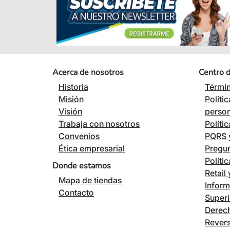
Acerca de nosotros
Centro 
Historia
Términ
Misión
Políti
Visión
perso
Trabaja con nosotros
Políti
Convenios
PQRS y
Ética empresarial
Pregun
Políti
Donde estamos
Retail
Mapa de tiendas
Inform
Contacto
Superi
Derech
Revers