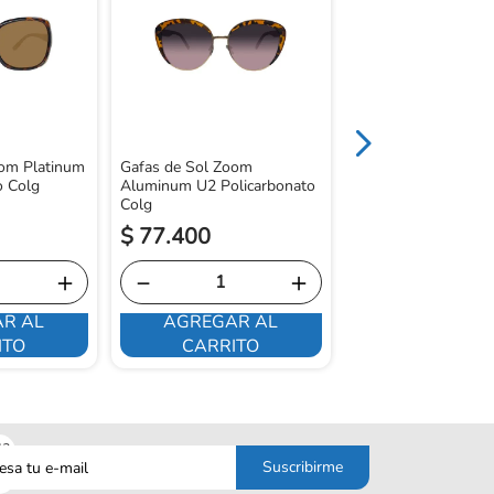
Gafas de Sol Zoom
U1 Policarbonato C
oom Platinum
Gafas de Sol Zoom
o Colg
Aluminum U2 Policarbonato
Colg
$
77
.
400
$
64
.
100
＋
－
＋
－
R AL
AGREGAR AL
AGREGAR 
ITO
CARRITO
CARRITO
sa
Suscribirme
o