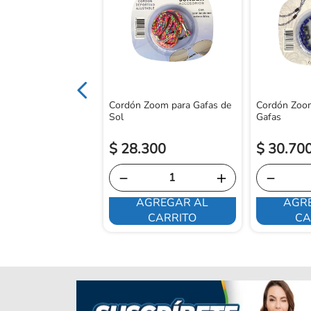
 Protección Transp
Cordón Zoom para Gafas de
Cordón Zoo
Sol
Gafas
$
28
.
300
$
30
.
70
－
＋
－
AGREGAR AL
AGR
E INTERESA
CARRITO
CA