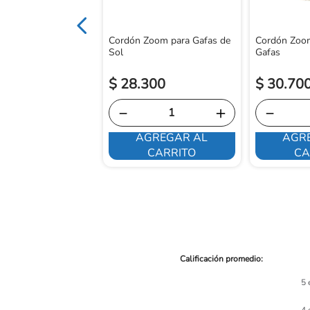
Cordón Zoom para Gafas de
Cordón Zoo
Sol
Gafas
$
28
.
300
$
30
.
70
－
＋
－
AGREGAR AL
AGR
E INTERESA
CARRITO
CA
5 