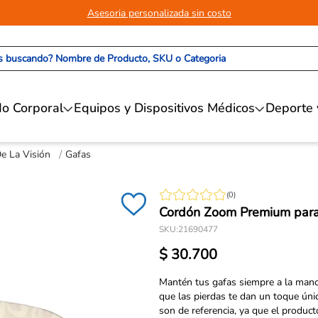
Asesoria personalizada sin costo
 buscando? Nombre de Producto, SKU o Categoria
o Corporal
Equipos y Dispositivos Médicos
Deporte 
e La Visión
Gafas
(
0
)
Cordón Zoom Premium para
SKU
:
21690477
$
30
.
700
Mantén tus gafas siempre a la mano
que las pierdas te dan un toque ún
son de referencia, ya que el produc