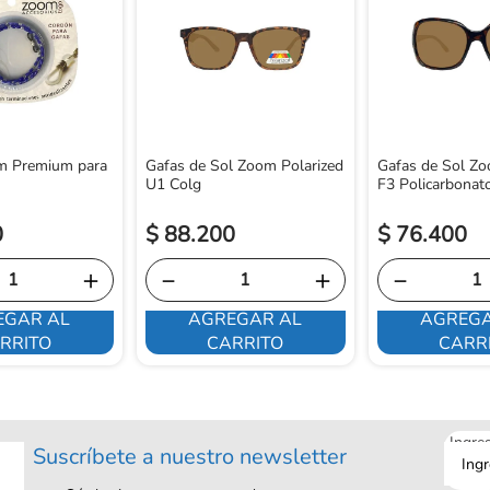
m Premium para
Gafas de Sol Zoom Polarized
Gafas de Sol Z
U1 Colg
F3 Policarbonat
0
$
88
.
200
$
76
.
400
＋
－
＋
－
EGAR AL
AGREGAR AL
AGREGA
RRITO
CARRITO
CARR
Ingre
Suscríbete a nuestro newsletter
tu
corre