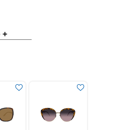
s
Gafas de Sol Zoom
U1 Policarbonato C