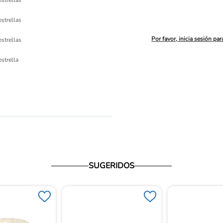
estrellas
estrellas
Por favor, inicia sesión par
estrellas
ón 
estrella
io
SUGERIDOS