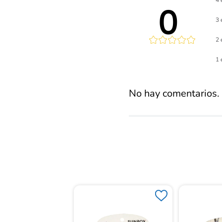
4 
0 
3 
2 
Calificaci
1 
promed
No hay comentarios.