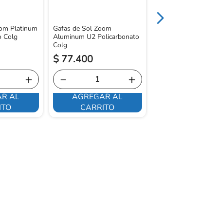
oom Platinum
Gafas de Sol Zoom
o Colg
Aluminum U2 Policarbonato
Colg
$
77
.
400
$
64
.
100
＋
－
＋
－
R AL
AGREGAR AL
AGREGAR 
ITO
CARRITO
CARRITO