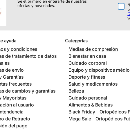
Sé el primero en enterarte de nuestras
*
ofertas y novedades.
p
D
w
de ayuda
Categorías
os y condiciones
Medias de compresión
cas de tratamiento de datos
Bienestar en casa
nales
Cuidado corporal
cas de envío
Equipo y dispositivos médi
 Garantías
Deporte y fitness
tas frecuentes
Salud y medicamentos
cas de cambios y garantías
Belleza
 y Mayoristas
Cuidado personal
ación al usuario
Alimentos & Bebidas
ntendencia
Black Friday - Ortopédicos 
o de Retracto
Mega Sale - Ortopédicos Fu
ión del pago