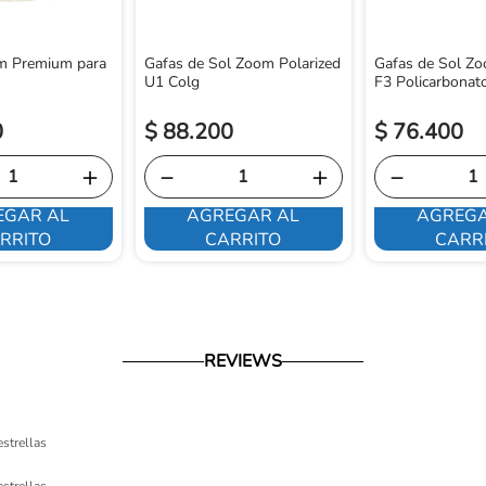
m Premium para
Gafas de Sol Zoom Polarized
Gafas de Sol Z
U1 Colg
F3 Policarbonat
0
$
88
.
200
$
76
.
400
＋
－
＋
－
EGAR AL
AGREGAR AL
AGREGA
RRITO
CARRITO
CARR
REVIEWS
estrellas