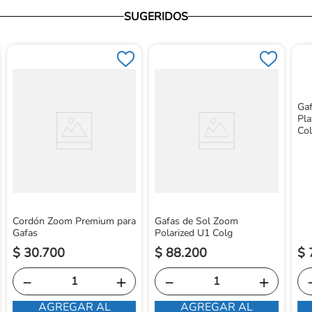
SUGERIDOS
Ga
Pla
Co
Cordón Zoom Premium para
Gafas de Sol Zoom
Gafas
Polarized U1 Colg
$
30
.
700
$
88
.
200
$
－
＋
－
＋
AGREGAR AL
AGREGAR AL