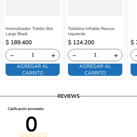
País de origen: Colombia
Inmovilizador Tobillo Bot
Tobillera Inflable Recove
Large Black
Izquierda
$
189
.
400
$
124
.
200
$
－
＋
－
＋
AGREGAR AL
AGREGAR AL
CARRITO
CARRITO
REVIEWS
0 