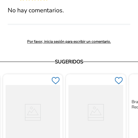
lificación 
No hay comentarios.
promedio
Por favor, inicia sesión para escribir un comentario.
SUGERIDOS
Bra
Re