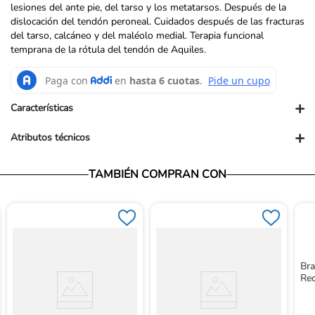
lesiones del ante pie, del tarso y los metatarsos. Después de la
dislocación del tendón peroneal. Cuidados después de las fracturas
del tarso, calcáneo y del maléolo medial. Terapia funcional
temprana de la rótula del tendón de Aquiles.
+
Características
+
Atributos técnicos
Dimensiones producto en Cm: 16CmLx37CmAnx29CmAL
TAMBIÉN COMPRAN CON
Dimensiones empaque en Cm: 18CmLx39CmAnx31CmAL
Vendedor: Ortopédicos Futuro
Garantía: Para conocer nuestra políticas de garantía, ingresa al
siguiente link: https://www.ortopedicosfuturo.com/cambios-y-
garantias
Términos y Condiciones: Para conocer nuestros términos y
condiciones, ingresa al siguiente link:
Bra
https://www.ortopedicosfuturo.com/terminos-y-condiciones
Re
Devoluciones: Para conocer nuestra políticas de devoluciones,
ingresa al siguiente link:
https://www.ortopedicosfuturo.com/reversion-de-pago