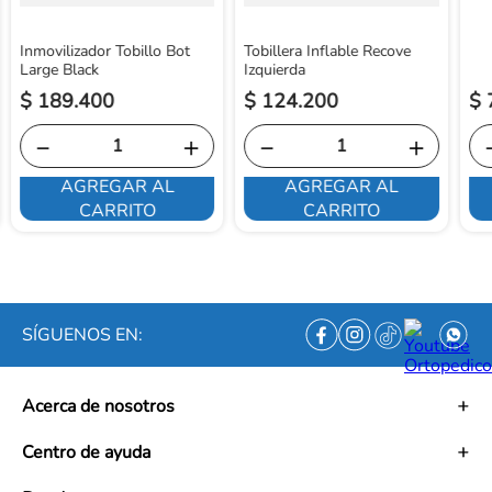
Inmovilizador Tobillo Bot
Tobillera Inflable Recove
Large Black
Izquierda
$
189
.
400
$
124
.
200
$
－
＋
－
＋
AGREGAR AL
AGREGAR AL
CARRITO
CARRITO
SÍGUENOS EN:
Acerca de nosotros
Historia
Centro de ayuda
Misión
Visión
Términos y condiciones