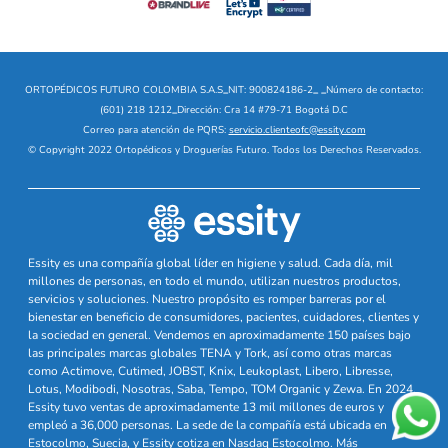
ORTOPÉDICOS FUTURO COLOMBIA S.A.S
_
NIT: 900824186-2
_
_
Número de contacto:
(601) 218 1212
_
Dirección: Cra 14 #79-71 Bogotá D.C
Correo para atención de PQRS:
servicio.clienteofc@essity.com
© Copyright 2022 Ortopédicos y Droguerías Futuro. Todos los Derechos Reservados.
Essity es una compañía global líder en higiene y salud. Cada día, mil
millones de personas, en todo el mundo, utilizan nuestros productos,
servicios y soluciones. Nuestro propósito es romper barreras por el
bienestar en beneficio de consumidores, pacientes, cuidadores, clientes y
la sociedad en general. Vendemos en aproximadamente 150 países bajo
las principales marcas globales TENA y Tork, así como otras marcas
como Actimove, Cutimed, JOBST, Knix, Leukoplast, Libero, Libresse,
Lotus, Modibodi, Nosotras, Saba, Tempo, TOM Organic y Zewa. En 2024,
Essity tuvo ventas de aproximadamente 13 mil millones de euros y
empleó a 36,000 personas. La sede de la compañía está ubicada en
Estocolmo, Suecia, y Essity cotiza en Nasdaq Estocolmo. Más