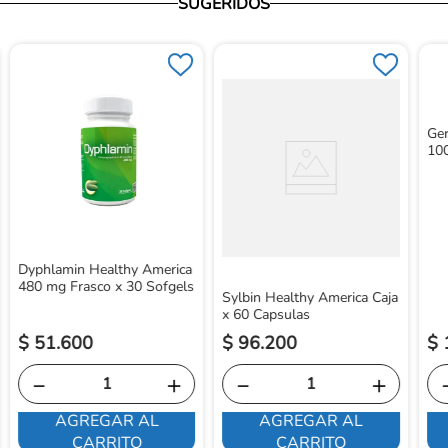
SUGERIDOS
Ger
100
Dyphlamin Healthy America
480 mg Frasco x 30 Sofgels
Sylbin Healthy America Caja
x 60 Capsulas
$
51
.
600
$
96
.
200
$
－
＋
－
＋
AGREGAR AL
AGREGAR AL
CARRITO
CARRITO