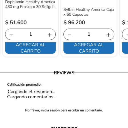
Dyphlamin Healthy America
480 mg Frasco x 30 Sofgels
Sylbin Healthy America Caja
x 60 Capsulas
$
51
.
600
$
96
.
200
$
－
＋
－
＋
AGREGAR AL
AGREGAR AL
CARRITO
CARRITO
REVIEWS
Cargando el resumen…
Cargando comentarios…
Por favor, inicia sesión para escribir un comentario.