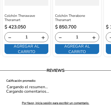
País de origen: COLOMBIA
Colchón Therawave
Colchón Therabone
Theramart
Theramart
$
423
.
050
$
850
.
700
$
－
＋
－
＋
AGREGAR AL
AGREGAR AL
CARRITO
CARRITO
REVIEWS
Cargando el resumen…
Cargando comentarios…
Por favor, inicia sesión para escribir un comentario.