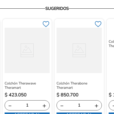
SUGERIDOS
Col
Th
Colchón Therawave
Colchón Therabone
Theramart
Theramart
$
423
.
050
$
850
.
700
$
－
＋
－
＋