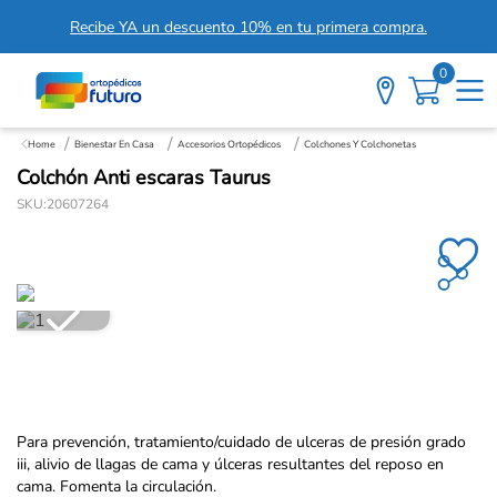
Recibe YA un descuento 10% en tu primera compra.
0
Bienestar En Casa
Accesorios Ortopédicos
Colchones Y Colchonetas
Colchón Anti escaras Taurus
SKU
:
20607264
Para prevención, tratamiento/cuidado de ulceras de presión grado
iii, alivio de llagas de cama y úlceras resultantes del reposo en
cama. Fomenta la circulación.