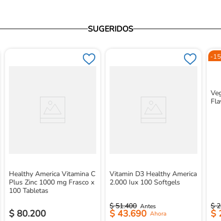
SUGERIDOS
-
15
Veg
Fla
Healthy America Vitamina C
Vitamin D3 Healthy America
Plus Zinc 1000 mg Frasco x
2.000 Iux 100 Softgels
100 Tabletas
$
51
.
400
$
2
$
80
.
200
$
43
.
690
$