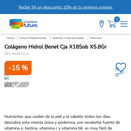
Recibe YA un descuento 10% en tu primera compra.
0
Salud Y Medicamentos
Nutrición Y Vida Saludable
Vitaminas
Colágeno Hidrol Benet Cja X18Sob X5.8Gr
SKU
:
81001314
-
15 %
Nutrientes que cuidan de la piel y el cabello todos los días.
descubre esta mezcla única y poderosa, con excelente fuente de
vitamina e, biotina, vitamina c y vitamina b6. es muy fácil de