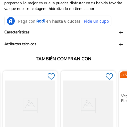
preparar y lo mejor es que la puedes disfrutar en tu bebida favorita
ya que nuestro colágeno hidrolizado no tiene sabor.
+
Características
+
Atributos técnicos
Presentación comercial: UN
Presentación PUM: SOBRE
Vendedor: Ortopédicos Futuro
TAMBIÉN COMPRAN CON
Garantía: Para conocer nuestra políticas de garantía, ingresa al
siguiente link: https://www.ortopedicosfuturo.com/cambios-y-
garantias
-
15
Términos y Condiciones: Para conocer nuestros términos y
condiciones, ingresa al siguiente link:
https://www.ortopedicosfuturo.com/terminos-y-condiciones
Devoluciones: Para conocer nuestra políticas de devoluciones,
Veg
ingresa al siguiente link:
Fla
https://www.ortopedicosfuturo.com/reversion-de-pago