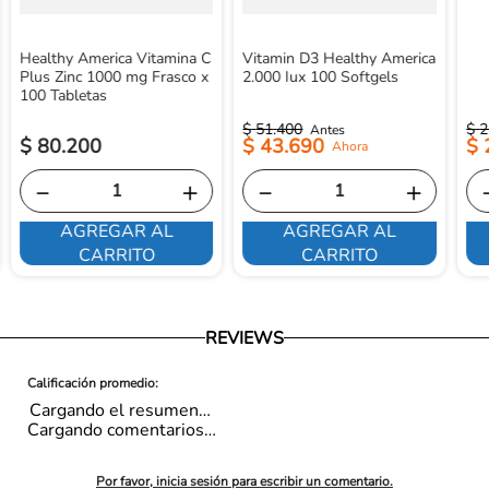
Healthy America Vitamina C
Vitamin D3 Healthy America
Plus Zinc 1000 mg Frasco x
2.000 Iux 100 Softgels
100 Tabletas
$
51
.
400
$
2
$
80
.
200
$
43
.
690
$
－
＋
－
＋
AGREGAR AL
AGREGAR AL
CARRITO
CARRITO
REVIEWS
Cargando el resumen…
Cargando comentarios…
Por favor, inicia sesión para escribir un comentario.