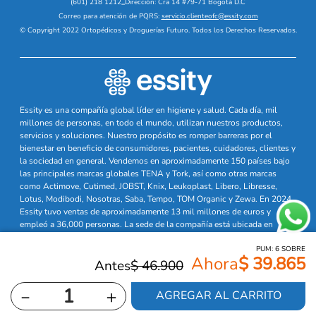
(601) 218 1212
_
Dirección: Cra 14 #79-71 Bogotá D.C
Correo para atención de PQRS:
servicio.clienteofc@essity.com
© Copyright 2022 Ortopédicos y Droguerías Futuro. Todos los Derechos Reservados.
Essity es una compañía global líder en higiene y salud. Cada día, mil
millones de personas, en todo el mundo, utilizan nuestros productos,
servicios y soluciones. Nuestro propósito es romper barreras por el
bienestar en beneficio de consumidores, pacientes, cuidadores, clientes y
la sociedad en general. Vendemos en aproximadamente 150 países bajo
las principales marcas globales TENA y Tork, así como otras marcas
como Actimove, Cutimed, JOBST, Knix, Leukoplast, Libero, Libresse,
Lotus, Modibodi, Nosotras, Saba, Tempo, TOM Organic y Zewa. En 2024,
Essity tuvo ventas de aproximadamente 13 mil millones de euros y
empleó a 36,000 personas. La sede de la compañía está ubicada en
Estocolmo, Suecia, y Essity cotiza en Nasdaq Estocolmo. Más
información en
www.essity.com
PUM:
6
SOBRE
$
39
.
865
$
46
.
900
－
＋
AGREGAR AL CARRITO