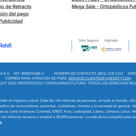
o de Retracto
Mega Sale - Ortopédicos Fu
ión del pago
Publicidad
Sitio Seguro:
Vigilado:
S.A.S
NIT: 900824186-2
NÚMERO DE CONTACTO: (601) 218 1212
DIRE
CORREO PARA ATENCIÓN DE PQRS:
SERVICIO.CLIENTEOFC@ESSITY.COM
GHT 2022 ORTOPÉDICOS Y DROGUERÍAS FUTURO. TODOS LOS DERECHOS RE
líder en higiene y salud. Cada día, mil millones de personas, en todo el mundo, uti
eneficio de consumidores, pacientes, cuidadores, clientes y la sociedad en general
arcas como Actimove, Cutimed, JOBST, Knix, Leukoplast, Libero, Libresse, Lotus, M
mil millones de euros y empleó a 36,000 personas. La sede de la compañía está ub
m