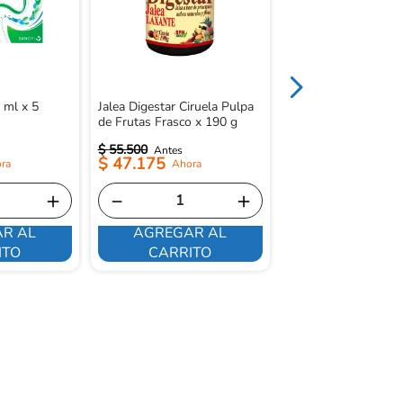
 ml x 5
Jalea Digestar Ciruela Pulpa
de Frutas Frasco x 190 g
$
55
.
500
$
47
.
175
＋
－
＋
R AL
AGREGAR AL
ME INTERE
ITO
CARRITO