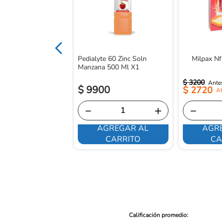
Pedialyte 60 Zinc Soln
Milpax Nf
Manzana 500 Ml X1
$
3200
$
9900
$
2720
－
＋
－
AGREGAR AL
AGR
E INTERESA
CARRITO
CA