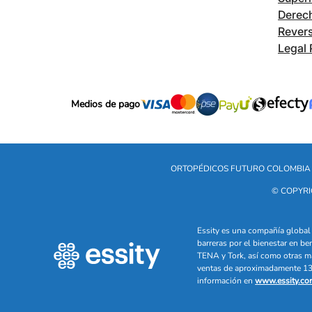
Derech
Revers
Legal 
Medios de pago
ORTOPÉDICOS FUTURO COLOMBIA 
© COPYRI
Essity es una compañía global 
barreras por el bienestar en b
TENA y Tork, así como otras m
ventas de aproximadamente 13 
información en
www.essity.co