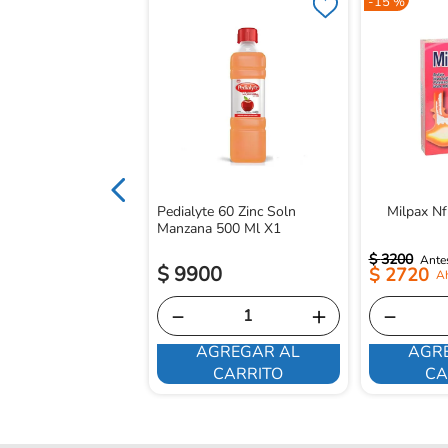
-
15 %
 Herbal
180Pfm20 Tabx10
Pedialyte 60 Zinc Soln
Milpax Nf
Manzana 500 Ml X1
$
3200
$
9900
$
2720
－
＋
－
AGREGAR AL
AGR
E INTERESA
CARRITO
CA