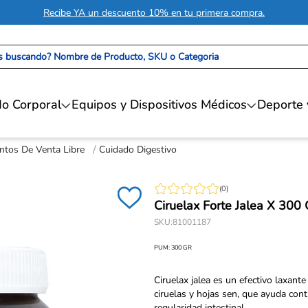
Recibe YA un descuento 10% en tu primera compra.
 buscando? Nombre de Producto, SKU o Categoria
o Corporal
Equipos y Dispositivos Médicos
Deporte 
tos De Venta Libre
Cuidado Digestivo
(
0
)
Ciruelax Forte Jalea X 300 
SKU
:
81001187
PUM:
300
GR
Ciruelax jalea es un efectivo laxan
ciruelas y hojas sen, que ayuda con
regularidad intestinal.