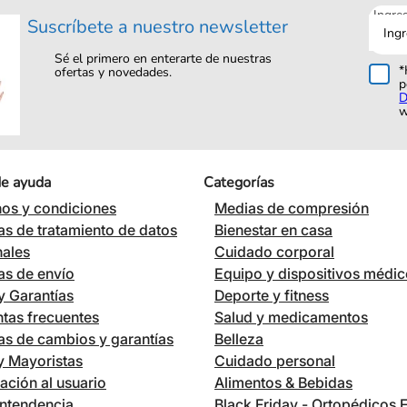
Ingre
Suscríbete a nuestro newsletter
tu
corre
Sé el primero en enterarte de nuestras
*
ofertas y novedades.
p
D
w
de ayuda
Categorías
os y condiciones
Medias de compresión
cas de tratamiento de datos
Bienestar en casa
nales
Cuidado corporal
cas de envío
Equipo y dispositivos médi
 Garantías
Deporte y fitness
tas frecuentes
Salud y medicamentos
cas de cambios y garantías
Belleza
 y Mayoristas
Cuidado personal
ación al usuario
Alimentos & Bebidas
ntendencia
Black Friday - Ortopédicos 