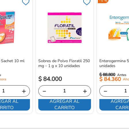
-
5 %
 Sachet 10 ml
Sobres de Polvo Floratil 250
Enterogermina 5
mg - 1 g x 10 unidades
unidades
$
88
.
800
$
84
.
000
$
84
.
360
＋
－
＋
－
EGAR AL
AGREGAR AL
AGREGA
RRITO
CARRITO
CARR