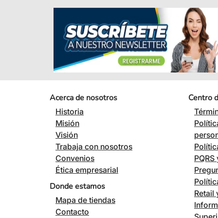
Acerca de nosotros
Centro 
Historia
Términ
Misión
Políti
Visión
perso
Trabaja con nosotros
Políti
Convenios
PQRS y
Ética empresarial
Pregun
Políti
Donde estamos
Retail
Mapa de tiendas
Inform
Contacto
Superi