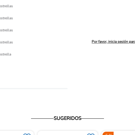
estrellas
estrellas
estrellas
Por favor, inicia sesión par
estrellas
ón 
estrella
io
SUGERIDOS