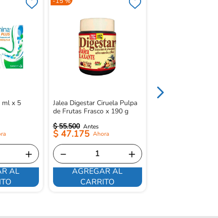
-
15 %
Supreflux Forte Su
Cjx12 Sob
 ml x 5
Jalea Digestar Ciruela Pulpa
de Frutas Frasco x 190 g
$
55
.
500
$
47
.
175
＋
－
＋
R AL
AGREGAR AL
ME INTERE
ITO
CARRITO