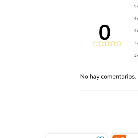
5 
4 
0 
3 
2 
Calificaci
1 
promed
No hay comentarios.