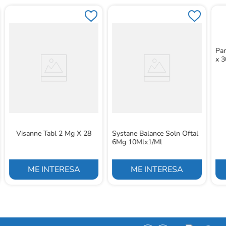
Pan
x 3
Visanne Tabl 2 Mg X 28
Systane Balance Soln Oftal
6Mg 10Mlx1/Ml
ME INTERESA
ME INTERESA