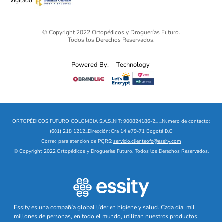
Vigilado:
© Copyright 2022 Ortopédicos y Droguerías Futuro.
Todos los Derechos Reservados.
Powered By:
Technology
ORTOPÉDICOS FUTURO COLOMBIA S.A.S
_
NIT: 900824186-2
_
_
Número de contacto:
(601) 218 1212
_
Dirección: Cra 14 #79-71 Bogotá D.C
Correo para atención de PQRS:
servicio.clienteofc@essity.com
© Copyright 2022 Ortopédicos y Droguerías Futuro. Todos los Derechos Reservados.
Essity es una compañía global líder en higiene y salud. Cada día, mil
millones de personas, en todo el mundo, utilizan nuestros productos,