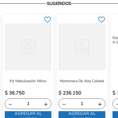
SUGERIDOS
El
4 U
Kit Nebulización Niños
Mentonera De Alta Calidad
$
36
.
750
$
236
.
150
$
－
＋
－
＋
AGREGAR AL
AGREGAR AL