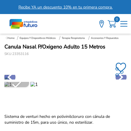
Recibe YA un descuento 10% en tu primera compra.
0
Equipos Y Dispositivos Médicos
Terapia Respiratoria
Accesorios Y Repuestos
Canula Nasal P/Oxigeno Adulto 15 Metros
SKU
:
23353116
Sistema de venturi hecho en polivinilcloruro con cánula de
suministro de 15m, para uso único, no esterilizar.