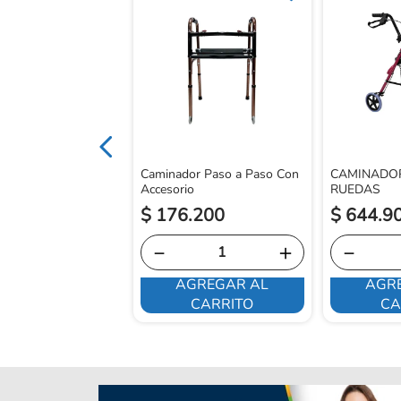
legable Mango Soft
Caminador Paso a Paso Con
CAMINADOR
Accesorio
RUEDAS
$
176
.
200
$
644
.
9
－
＋
－
AGREGAR AL
AGR
E INTERESA
CARRITO
CA