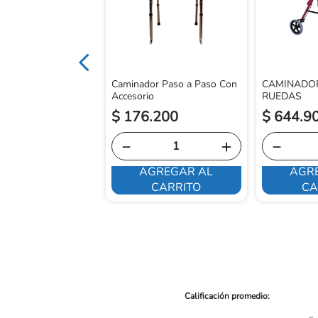
Caminador Paso a Paso Con
CAMINADOR
Accesorio
RUEDAS
$
176
.
200
$
644
.
9
－
＋
－
AGREGAR AL
AGR
E INTERESA
CARRITO
CA