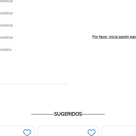
estrellas
estrellas
estrellas
Por favor, inicia sesión par
estrellas
ón 
estrella
io
SUGERIDOS