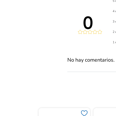
5 
4 
0 
3 
2 
Calificaci
1 
promed
No hay comentarios.