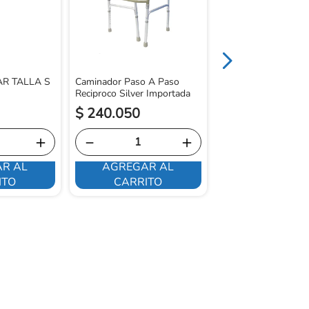
AR TALLA S
Caminador Paso A Paso
Reciproco Silver Importada
$
240
.
050
$
164
.
100
＋
－
＋
－
R AL
AGREGAR AL
AGREGAR 
ITO
CARRITO
CARRITO