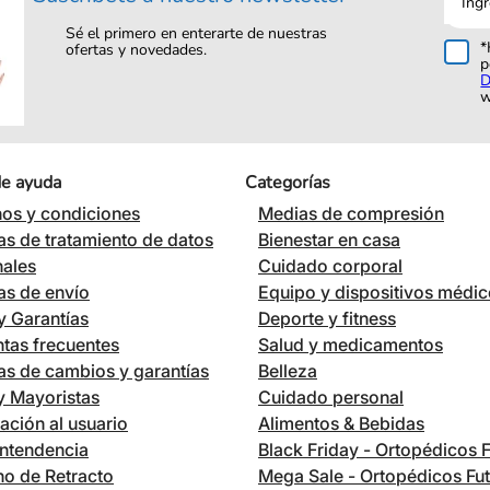
corre
Sé el primero en enterarte de nuestras
*
ofertas y novedades.
p
D
w
de ayuda
Categorías
os y condiciones
Medias de compresión
cas de tratamiento de datos
Bienestar en casa
nales
Cuidado corporal
cas de envío
Equipo y dispositivos médi
 Garantías
Deporte y fitness
tas frecuentes
Salud y medicamentos
cas de cambios y garantías
Belleza
 y Mayoristas
Cuidado personal
ación al usuario
Alimentos & Bebidas
ntendencia
Black Friday - Ortopédicos 
o de Retracto
Mega Sale - Ortopédicos Fu