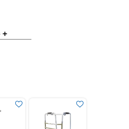
s
Bastón Anoizado Yu
Mango T Silver Pleg