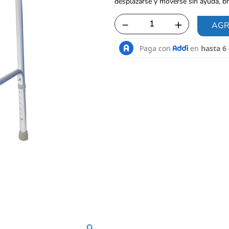
desplazarse y moverse sin ayuda, b
－
＋
AGR