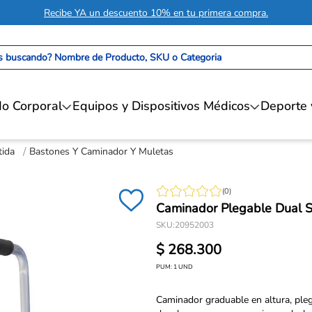
Recibe YA un descuento 10% en tu primera compra.
 buscando? Nombre de Producto, SKU o Categoria
o Corporal
Equipos y Dispositivos Médicos
Deporte 
tida
Bastones Y Caminador Y Muletas
(
0
)
Caminador Plegable Dual S
SKU
:
20952003
$
268
.
300
PUM:
1
UND
Caminador graduable en altura, plega