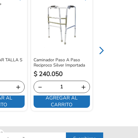
Bastón Anoizado Yu
Mango T Silver Pleg
AR TALLA S
Caminador Paso A Paso
Reciproco Silver Importada
$
240
.
050
$
164
.
100
＋
－
＋
－
R AL
AGREGAR AL
AGREGAR 
ITO
CARRITO
CARRITO
sa