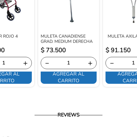
 ROJO 4
MULETA CANADIENSE
MULETA AXIL
GRAD. MEDIUM DERECHA
00
$
73
.
500
$
91
.
150
＋
－
＋
－
EGAR AL
AGREGAR AL
AGREGA
RRITO
CARRITO
CARR
REVIEWS