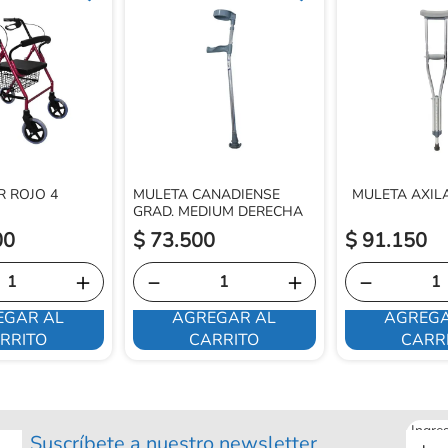
 ROJO 4
MULETA CANADIENSE
MULETA AXIL
GRAD. MEDIUM DERECHA
00
$
73
.
500
$
91
.
150
＋
－
＋
－
EGAR AL
AGREGAR AL
AGREGA
RRITO
CARRITO
CARR
Ingre
Suscríbete a nuestro newsletter
tu