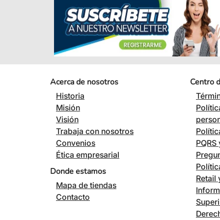
Acerca de nosotros
Centro 
Historia
Términ
Misión
Políti
Visión
perso
Trabaja con nosotros
Políti
Convenios
PQRS y
Ética empresarial
Pregun
Políti
Donde estamos
Retail
Mapa de tiendas
Inform
Contacto
Superi
Derech