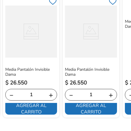
Med
Da
Media Pantalón Invisible
Media Pantalón Invisible
Dama
Dama
$
26
.
550
$
26
.
550
$
－
＋
－
＋
AGREGAR AL
AGREGAR AL
CARRITO
CARRITO