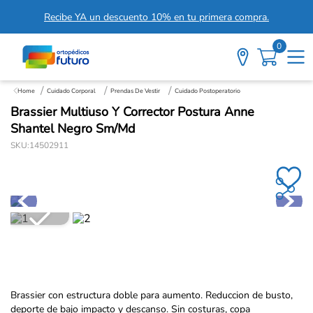
Recibe YA un descuento 10% en tu primera compra.
0
Cuidado Corporal
Prendas De Vestir
Cuidado Postoperatorio
Brassier Multiuso Y Corrector Postura Anne
Shantel Negro Sm/Md
SKU
:
14502911
Brassier con estructura doble para aumento. Reduccion de busto,
deporte de bajo impacto y descanso. Sin costuras, copa