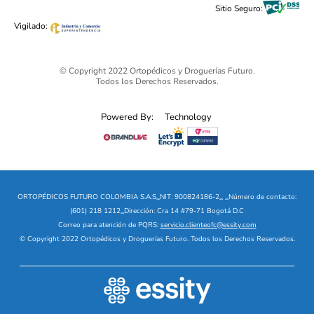
Black Friday 2025 - Ortopédicos Futuro
Sitio Seguro:
Ofertas mega sale
Vigilado:
© Copyright 2022 Ortopédicos y Droguerías Futuro.
Todos los Derechos Reservados.
Powered By:
Technology
ORTOPÉDICOS FUTURO COLOMBIA S.A.S
_
NIT: 900824186-2
_
_
Número de contacto:
(601) 218 1212
_
Dirección: Cra 14 #79-71 Bogotá D.C
Correo para atención de PQRS:
servicio.clienteofc@essity.com
© Copyright 2022 Ortopédicos y Droguerías Futuro. Todos los Derechos Reservados.