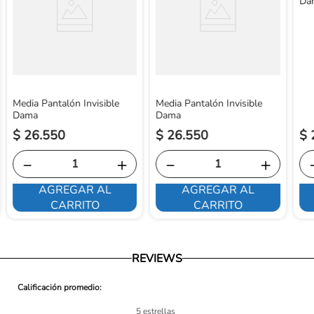
Da
https://www.ortopedicosfuturo.com/reversion-de-pago
Media Pantalón Invisible
Media Pantalón Invisible
Dama
Dama
$
26
.
550
$
26
.
550
$
－
＋
－
＋
AGREGAR AL
AGREGAR AL
CARRITO
CARRITO
REVIEWS
5 estrellas