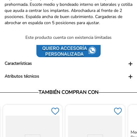
prehormada. Escote medio y bondeado interno en laterales y cotilla
que ayuda a centrar los implantes. Abrochadura al frente de 2
psociones. Espalda ancha de buen cubrimiento. Cargaderas de
abrochar en espalda con 5 posiciones para ajustar.
Este producto cuenta con existencia limitadas
QUIERO ACCESORÍA
PERSONALIZADA
+
Características
+
Atributos técnicos
Presentación comercial: UND
Vendedor: Ortopédicos Futuro
TAMBIÉN COMPRAN CON
Garantía: Para conocer nuestra políticas de garantía, ingresa al
siguiente link: https://www.ortopedicosfuturo.com/cambios-y-
garantias
Términos y Condiciones: Para conocer nuestros términos y
condiciones, ingresa al siguiente link:
https://www.ortopedicosfuturo.com/terminos-y-condiciones
Devoluciones: Para conocer nuestra políticas de devoluciones,
Med
ingresa al siguiente link: