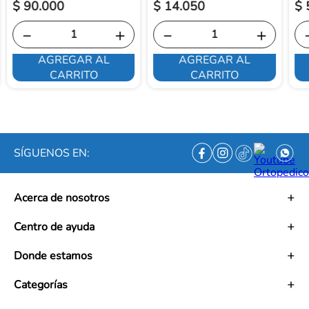
$
90
.
000
$
14
.
050
$
－
＋
－
＋
AGREGAR AL
AGREGAR AL
CARRITO
CARRITO
SÍGUENOS EN:
Acerca de nosotros
Historia
Centro de ayuda
Misión
Visión
Términos y condiciones
Donde estamos
Trabaja con nosotros
Políticas de tratamiento de datos personales
Convenios
Políticas de envío
Mapa de tiendas
Categorías
Ética empresarial
PQRS y Garantías
Contacto
Preguntas frecuentes
Medias de Compresión