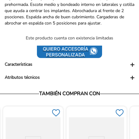
prehormada. Escote medio y bondeado interno en laterales y cotilla
que ayuda a centrar los implantes. Abrochadura al frente de 2
psociones. Espalda ancha de buen cubrimiento. Cargaderas de
abrochar en espalda con 5 posiciones para ajustar.
Este producto cuenta con existencia limitadas
QUIERO ACCESORÍA
PERSONALIZADA
+
Características
+
Atributos técnicos
Presentación comercial: UND
Vendedor: Ortopédicos Futuro
TAMBIÉN COMPRAN CON
Garantía: Para conocer nuestra políticas de garantía, ingresa al
siguiente link: https://www.ortopedicosfuturo.com/cambios-y-
garantias
Términos y Condiciones: Para conocer nuestros términos y
condiciones, ingresa al siguiente link:
https://www.ortopedicosfuturo.com/terminos-y-condiciones
Devoluciones: Para conocer nuestra políticas de devoluciones,
ingresa al siguiente link: