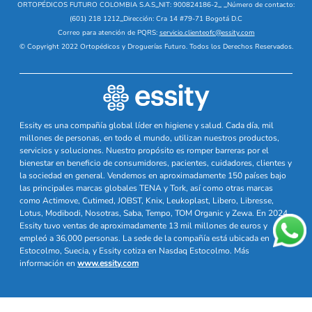
ORTOPÉDICOS FUTURO COLOMBIA S.A.S
_
NIT: 900824186-2
_
_
Número de contacto:
(601) 218 1212
_
Dirección: Cra 14 #79-71 Bogotá D.C
Correo para atención de PQRS:
servicio.clienteofc@essity.com
© Copyright 2022 Ortopédicos y Droguerías Futuro. Todos los Derechos Reservados.
Essity es una compañía global líder en higiene y salud. Cada día, mil
millones de personas, en todo el mundo, utilizan nuestros productos,
servicios y soluciones. Nuestro propósito es romper barreras por el
bienestar en beneficio de consumidores, pacientes, cuidadores, clientes y
la sociedad en general. Vendemos en aproximadamente 150 países bajo
las principales marcas globales TENA y Tork, así como otras marcas
como Actimove, Cutimed, JOBST, Knix, Leukoplast, Libero, Libresse,
Lotus, Modibodi, Nosotras, Saba, Tempo, TOM Organic y Zewa. En 2024,
Essity tuvo ventas de aproximadamente 13 mil millones de euros y
empleó a 36,000 personas. La sede de la compañía está ubicada en
Estocolmo, Suecia, y Essity cotiza en Nasdaq Estocolmo. Más
información en
www.essity.com