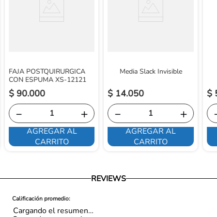
https://www.ortopedicosfuturo.com/reversion-de-pago
FAJA POSTQUIRURGICA
Media Slack Invisible
CON ESPUMA XS-12121
$
90
.
000
$
14
.
050
$
－
＋
－
＋
AGREGAR AL
AGREGAR AL
CARRITO
CARRITO
REVIEWS
Cargando el resumen…