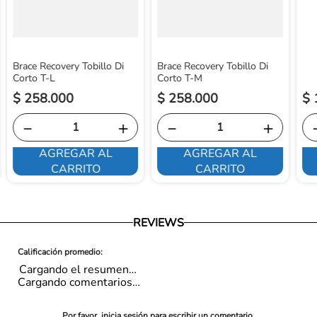
País de origen: Colombia
Brace Recovery Tobillo Di
Brace Recovery Tobillo Di
Corto T-L
Corto T-M
$
258
.
000
$
258
.
000
$
－
＋
－
＋
AGREGAR AL
AGREGAR AL
CARRITO
CARRITO
REVIEWS
Cargando el resumen…
Cargando comentarios…
Por favor, inicia sesión para escribir un comentario.