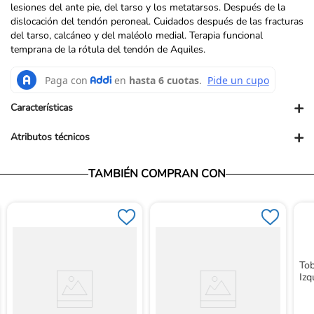
lesiones del ante pie, del tarso y los metatarsos. Después de la
dislocación del tendón peroneal. Cuidados después de las fracturas
del tarso, calcáneo y del maléolo medial. Terapia funcional
temprana de la rótula del tendón de Aquiles.
+
Características
+
Atributos técnicos
Dimensiones producto en Cm: 16CmLx37CmAnx29CmAL
TAMBIÉN COMPRAN CON
Dimensiones empaque en Cm: 18CmLx39CmAnx31CmAL
Vendedor: Ortopédicos Futuro
Garantía: Para conocer nuestra políticas de garantía, ingresa al
siguiente link: https://www.ortopedicosfuturo.com/cambios-y-
garantias
Términos y Condiciones: Para conocer nuestros términos y
condiciones, ingresa al siguiente link:
Tob
https://www.ortopedicosfuturo.com/terminos-y-condiciones
Izq
Devoluciones: Para conocer nuestra políticas de devoluciones,
ingresa al siguiente link:
https://www.ortopedicosfuturo.com/reversion-de-pago